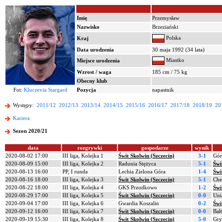
Imię
Przemysław
Nazwisko
Brzeziański
Polska
Kraj
Data urodzenia
30 maja 1992 (34 lata)
Miastko
Miejsce urodzenia
Wzrost / waga
185 cm / 75 kg
Obecny klub
Fot:
Kluczevia Stargard
Pozycja
napastnik
Występy:
2011/12
2012/13
2013/14
2014/15
2015/16
2016/17
2017/18
2018/19
20
Kariera
Sezon 2020/21
data
rozgrywki
gospodarze
wynik
2020-08-02 17:00
III liga, Kolejka 1
Świt Skolwin (Szczecin)
3-1
Gór
2020-08-09 15:00
III liga, Kolejka 2
Radunia Stężyca
5-1
Świ
2020-08-13 16:00
PP, I runda
Lechia Zielona Góra
1-4
Świ
2020-08-16 18:00
III liga, Kolejka 3
Świt Skolwin (Szczecin)
5-1
Che
2020-08-22 18:00
III liga, Kolejka 4
GKS Przodkowo
1-2
Świ
2020-08-29 17:00
III liga, Kolejka 5
Świt Skolwin (Szczecin)
0-0
Uni
2020-09-04 17:00
III liga, Kolejka 6
Gwardia Koszalin
0-2
Świ
2020-09-12 16:00
III liga, Kolejka 7
Świt Skolwin (Szczecin)
0-0
Bał
2020-09-19 15:30
III liga, Kolejka 8
Świt Skolwin (Szczecin)
5-0
Gry