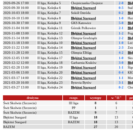
2020-09-26 17:00
II liga, Kolejka 5
Chojniczanka Chojnice
2-0
Błę
2020-09-30 16:00
II liga, Kolejka 6
Błękitni Stargard
0-5
Sta
2020-10-03 18:00
II liga, Kolejka 7
Sokół Ostróda
0-2
Błę
2020-10-10 15:00
II liga, Kolejka 8
Błękitni Stargard
1-0
Hut
2020-10-30 17:00
II liga, Kolejka 9
GKS Katowice
5-0
Błę
2020-11-04 16:00
II liga, Kolejka 11
Górnik Polkowice
2-1
Błę
2020-11-08 13:00
II liga, Kolejka 12
Błękitni Stargard
1-2
Pog
2020-11-14 18:00
II liga, Kolejka 13
Olimpia Grudziądz
2-2
Błę
2020-11-18 13:00
II liga, Kolejka 10
Błękitni Stargard
1-0
Lec
2020-11-22 13:00
II liga, Kolejka 14
Błękitni Stargard
2-3
Zni
2020-11-28 12:00
II liga, Kolejka 15
Olimpia Elbląg
4-2
Błę
2020-12-05 13:00
II liga, Kolejka 17
Błękitni Stargard
1-0
Skr
2020-12-12 12:00
II liga, Kolejka 18
Garbarnia Kraków
3-0
Błę
2021-02-28 13:00
II liga, Kolejka 19
Błękitni Stargard
1-1
Ślą
2021-03-06 13:00
II liga, Kolejka 20
Błękitni Stargard
0-4
KKS
2021-03-17 14:00
II liga, Kolejka 22
Błękitni Stargard
1-1
Mot
2021-03-20 16:00
II liga, Kolejka 23
Bytovia Bytów
3-1
Błę
2021-03-27 13:00
II liga, Kolejka 24
Błękitni Stargard
0-2
Cho
drużyna
rozgr.
występy
w "11"
pe
Świt Skolwin (Szczecin)
III liga
8
6
Świt Skolwin (Szczecin)
PP
1
1
Świt Skolwin (Szczecin)
RAZEM
9
7
Błękitni Stargard
II liga
18
13
Błękitni Stargard
RAZEM
18
13
RAZEM
27
20