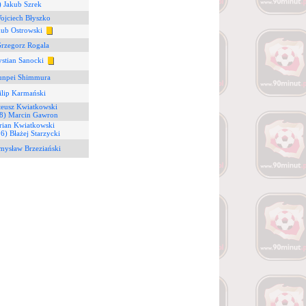
) Jakub Szrek
ojciech Błyszko
kub Ostrowski
Grzegorz Rogala
ystian Sanocki
Junpei Shimmura
ilip Karmański
teusz Kwiatkowski
8) Marcin Gawron
rian Kwiatkowski
16) Błażej Starzycki
mysław Brzeziański