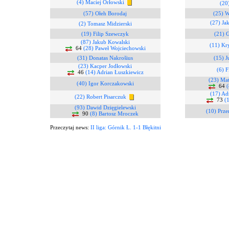
(4) Maciej Orłowski
(20
(57) Ołeh Borodaj
(25) W
(27) Ja
(2) Tomasz Midzierski
(19) Filip Szewczyk
(21) 
(87) Jakub Kowalski
(11) Kr
64
(28) Paweł Wojciechowski
(31) Donatas Nakrošius
(15) 
(23) Kacper Jodłowski
(6) F
46
(14) Adrian Łuszkiewicz
(23) Ma
(40) Igor Korczakowski
64
(
(17) Ad
(22) Robert Pisarczuk
73
(
(93) Dawid Dzięgielewski
(10) Prze
90
(8) Bartosz Mroczek
Przeczytaj news:
II liga: Górnik Ł. 1-1 Błękitni