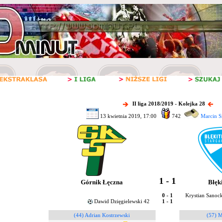
II liga 2018/2019 - Kolejka 28
13 kwietnia 2019, 17:00
742
Marcin S
1 - 1
Górnik Łęczna
Błęk
0 - 1
Krystian Sanock
Dawid Dzięgielewski 42
1 - 1
(44) Adrian Kostrzewski
(57) M