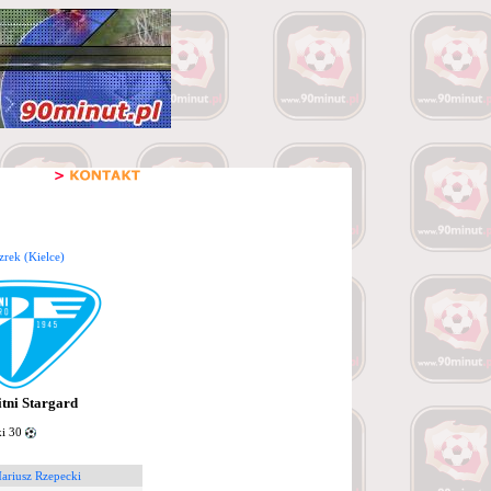
zrek (Kielce)
itni Stargard
i 30
ariusz Rzepecki