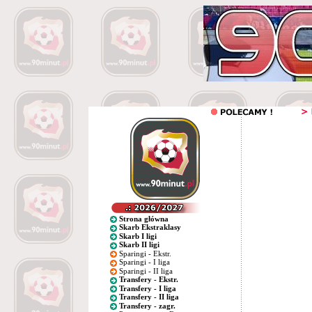
Strona główna
Skarb Ekstraklasy
Skarb I ligi
Skarb II ligi
Sparingi - Ekstr.
Sparingi - I liga
Sparingi - II liga
Transfery - Ekstr.
Transfery - I liga
Transfery - II liga
Transfery - zagr.