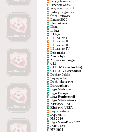
Przygotowania E
Przygotowania I
Przygotowania II
Polacy za granicą
Obcokrajowcy
Baraże 2026
Ekstraklasa
I liga
II liga
III liga
III liga, gr. I
III liga, gr. II
III liga, gr. III
III liga, gr. IV
Dziś grają
Niższe ligi
Najnowsze rozgr.
CLJ
CLJ U-17 (zachodnia)
CLJ U-17 (wschodnia)
Puchar Polski
Superpuchar
Puch. okręgowe
Europuchary
Liga Mistrzów
Liga Europy
Liga Konferencji
Liga Młodzieżowa
Krajowy UEFA
Klubowy UEFA
Reprezentacja
eMŚ 2026
MŚ 2026
Liga Narodów 26/27
eME 2024
ME 2024