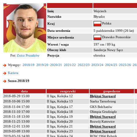
Imię
Wojciech
Nazwisko
Błyszko
Polska
Kraj
Data urodzenia
5 października 1999 (26 lat)
Drawsko Pomorskie
Miejsce urodzenia
Wzrost / waga
197 cm / 89 kg
Obecny klub
Sandecja Nowy Sącz
Fot:
Znicz Pruszków
Pozycja
obrońca
Występy:
2018/19
2019/20
2020/21
2021/22
2022/23
2023/24
2024/25
2025/26
20
Kariera
Sezon 2018/19
data
rozgrywki
gospodarze
2018-09-29 15:00
II liga, Kolejka 12
Błękitni Stargard
2018-10-06 15:00
II liga, Kolejka 13
Siarka Tarnobrzeg
2018-11-04 17:00
II liga, Kolejka 17
GKS Bełchatów
2018-11-10 17:00
II liga, Kolejka 18
Olimpia Grudziądz
2018-11-18 13:00
II liga, Kolejka 19
Błękitni Stargard
2018-11-25 13:00
II liga, Kolejka 20
Rozwój Katowice
2018-12-01 13:00
II liga, Kolejka 21
Błękitni Stargard
2019-03-09 13:00
II liga, Kolejka 23
Błękitni Stargard
2019-03-16 14:00
II liga, Kolejka 24
ROW 1964 Rybnik