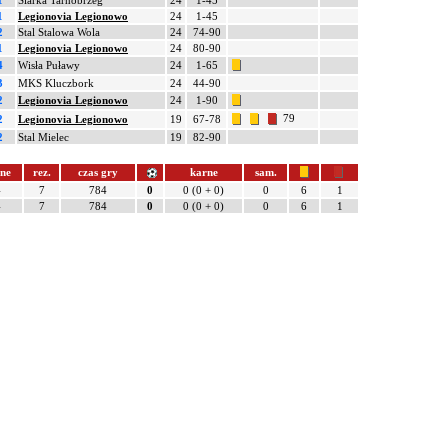
1
Siarka Tarnobrzeg
24
1-45
1
Legionovia Legionowo
24
1-45
2
Stal Stalowa Wola
24
74-90
1
Legionovia Legionowo
24
80-90
4
Wisła Puławy
24
1-65
3
MKS Kluczbork
24
44-90
2
Legionovia Legionowo
24
1-90
79
2
Legionovia Legionowo
19
67-78
2
Stal Mielec
19
82-90
łne
rez.
czas gry
karne
sam.
4
7
784
0
0 (0 + 0)
0
6
1
4
7
784
0
0 (0 + 0)
0
6
1