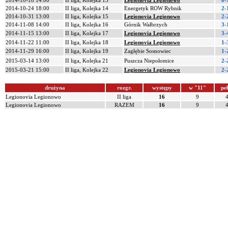
2014-10-18 14:00
II liga, Kolejka 13
Legionovia Legionowo
0-
2014-10-24 18:00
II liga, Kolejka 14
Energetyk ROW Rybnik
2-
2014-10-31 13:00
II liga, Kolejka 15
Legionovia Legionowo
2-
2014-11-08 14:00
II liga, Kolejka 16
Górnik Wałbrzych
3-
2014-11-15 13:00
II liga, Kolejka 17
Legionovia Legionowo
3-
2014-11-22 11:00
II liga, Kolejka 18
Legionovia Legionowo
1-
2014-11-29 16:00
II liga, Kolejka 19
Zagłębie Sosnowiec
1-
2015-03-14 13:00
II liga, Kolejka 21
Puszcza Niepołomice
2-
2015-03-21 15:00
II liga, Kolejka 22
Legionovia Legionowo
2-
drużyna
rozgr.
występy
w "11"
pe
Legionovia Legionowo
II liga
16
9
Legionovia Legionowo
RAZEM
16
9