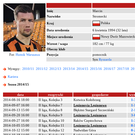
Imię
Marcin
Nazwisko
Stromecki
Polska
Kraj
Data urodzenia
6 kwietnia 1994 (32 lata)
Nowy Dwór Mazowieck
Miejsce urodzenia
Wzrost / waga
182 cm / 77 kg
Obecny klub
Fot:
Hutnik Warszawa
Pozycja
pomocnik
Syn
Ryszarda
Występy:
2010/11
2011/12
2012/13
2013/14
2014/15
2015/16
2016/17
2017/18
20
Kariera
Sezon 2014/15
data
rozgrywki
gospodarze
wyn
2014-08-16 18:00
II liga, Kolejka 3
Kotwica Kołobrzeg
1-
2014-09-07 16:00
II liga, Kolejka 7
Legionovia Legionowo
1-
2014-09-13 15:00
II liga, Kolejka 8
Błękitni Stargard Szczeciński
2-
2014-09-20 16:00
II liga, Kolejka 9
Legionovia Legionowo
3-
2014-09-27 16:00
II liga, Kolejka 10
Raków Częstochowa
1-
2014-10-05 15:00
II liga, Kolejka 11
Legionovia Legionowo
0-
2014-10-12 15:00
II liga, Kolejka 12
Nadwiślan Góra
0-