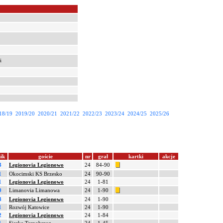
i
18/19
2019/20
2020/21
2021/22
2022/23
2023/24
2024/25
2025/26
ik
goście
nr
grał
kartki
akcje
3
Legionovia Legionowo
24
84-90
1
Okocimski KS Brzesko
24
90-90
1
Legionovia Legionowo
24
1-81
0
Limanovia Limanowa
24
1-90
3
Legionovia Legionowo
24
1-90
1
Rozwój Katowice
24
1-90
2
Legionovia Legionowo
24
1-84