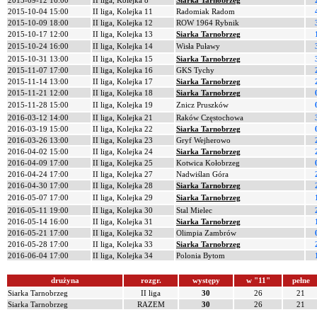
2015-09-12 16:00
II liga, Kolejka 8
Siarka Tarnobrzeg
2015-10-04 15:00
II liga, Kolejka 11
Radomiak Radom
2015-10-09 18:00
II liga, Kolejka 12
ROW 1964 Rybnik
2015-10-17 12:00
II liga, Kolejka 13
Siarka Tarnobrzeg
2015-10-24 16:00
II liga, Kolejka 14
Wisła Puławy
2015-10-31 13:00
II liga, Kolejka 15
Siarka Tarnobrzeg
2015-11-07 17:00
II liga, Kolejka 16
GKS Tychy
2015-11-14 13:00
II liga, Kolejka 17
Siarka Tarnobrzeg
2015-11-21 12:00
II liga, Kolejka 18
Siarka Tarnobrzeg
2015-11-28 15:00
II liga, Kolejka 19
Znicz Pruszków
2016-03-12 14:00
II liga, Kolejka 21
Raków Częstochowa
2016-03-19 15:00
II liga, Kolejka 22
Siarka Tarnobrzeg
2016-03-26 13:00
II liga, Kolejka 23
Gryf Wejherowo
2016-04-02 15:00
II liga, Kolejka 24
Siarka Tarnobrzeg
2016-04-09 17:00
II liga, Kolejka 25
Kotwica Kołobrzeg
2016-04-24 17:00
II liga, Kolejka 27
Nadwiślan Góra
2016-04-30 17:00
II liga, Kolejka 28
Siarka Tarnobrzeg
2016-05-07 17:00
II liga, Kolejka 29
Siarka Tarnobrzeg
2016-05-11 19:00
II liga, Kolejka 30
Stal Mielec
2016-05-14 16:00
II liga, Kolejka 31
Siarka Tarnobrzeg
2016-05-21 17:00
II liga, Kolejka 32
Olimpia Zambrów
2016-05-28 17:00
II liga, Kolejka 33
Siarka Tarnobrzeg
2016-06-04 17:00
II liga, Kolejka 34
Polonia Bytom
drużyna
rozgr.
występy
w "11"
pełne
Siarka Tarnobrzeg
II liga
30
26
21
Siarka Tarnobrzeg
RAZEM
30
26
21