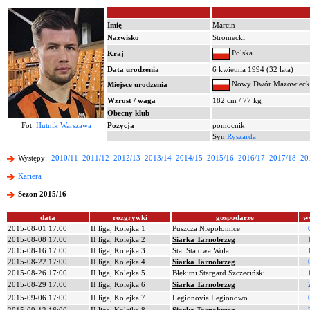
Imię
Marcin
Nazwisko
Stromecki
Polska
Kraj
Data urodzenia
6 kwietnia 1994 (32 lata)
Nowy Dwór Mazowieck
Miejsce urodzenia
Wzrost / waga
182 cm / 77 kg
Obecny klub
Fot:
Hutnik Warszawa
Pozycja
pomocnik
Syn
Ryszarda
Występy:
2010/11
2011/12
2012/13
2013/14
2014/15
2015/16
2016/17
2017/18
20
Kariera
Sezon 2015/16
data
rozgrywki
gospodarze
w
2015-08-01 17:00
II liga, Kolejka 1
Puszcza Niepołomice
2015-08-08 17:00
II liga, Kolejka 2
Siarka Tarnobrzeg
2015-08-16 17:00
II liga, Kolejka 3
Stal Stalowa Wola
2015-08-22 17:00
II liga, Kolejka 4
Siarka Tarnobrzeg
2015-08-26 17:00
II liga, Kolejka 5
Błękitni Stargard Szczeciński
2015-08-29 17:00
II liga, Kolejka 6
Siarka Tarnobrzeg
2015-09-06 17:00
II liga, Kolejka 7
Legionovia Legionowo