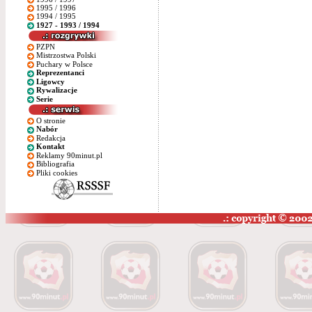
1995 / 1996
1994 / 1995
1927 - 1993 / 1994
PZPN
Mistrzostwa Polski
Puchary w Polsce
Reprezentanci
Ligowcy
Rywalizacje
Serie
O stronie
Nabór
Redakcja
Kontakt
Reklamy 90minut.pl
Bibliografia
Pliki cookies