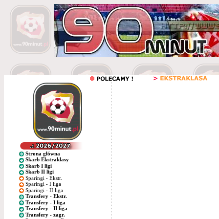
Strona główna
Skarb Ekstraklasy
Skarb I ligi
Skarb II ligi
Sparingi - Ekstr.
Sparingi - I liga
Sparingi - II liga
Transfery - Ekstr.
Transfery - I liga
Transfery - II liga
Transfery - zagr.