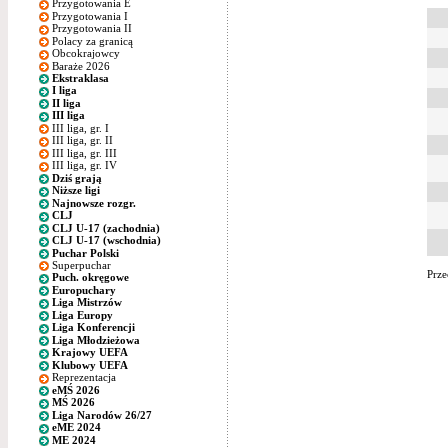
Przygotowania E
Przygotowania I
Przygotowania II
Polacy za granicą
Obcokrajowcy
Baraże 2026
Ekstraklasa
I liga
II liga
III liga
III liga, gr. I
III liga, gr. II
III liga, gr. III
III liga, gr. IV
Dziś grają
Niższe ligi
Najnowsze rozgr.
CLJ
CLJ U-17 (zachodnia)
CLJ U-17 (wschodnia)
Puchar Polski
Superpuchar
Prze
Puch. okręgowe
Europuchary
Liga Mistrzów
Liga Europy
Liga Konferencji
Liga Młodzieżowa
Krajowy UEFA
Klubowy UEFA
Reprezentacja
eMŚ 2026
MŚ 2026
Liga Narodów 26/27
eME 2024
ME 2024