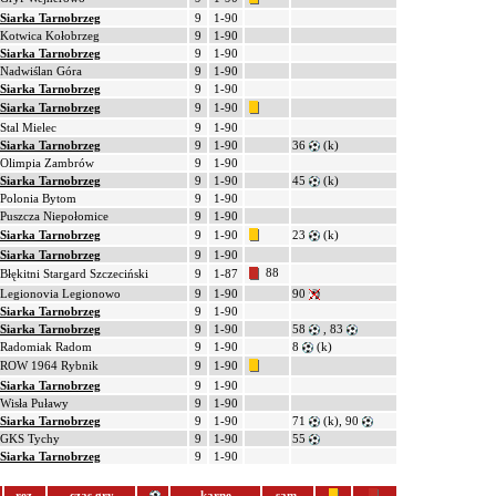
Siarka Tarnobrzeg
9
1-90
Kotwica Kołobrzeg
9
1-90
Siarka Tarnobrzeg
9
1-90
Nadwiślan Góra
9
1-90
Siarka Tarnobrzeg
9
1-90
Siarka Tarnobrzeg
9
1-90
Stal Mielec
9
1-90
Siarka Tarnobrzeg
9
1-90
36
(k)
Olimpia Zambrów
9
1-90
Siarka Tarnobrzeg
9
1-90
45
(k)
Polonia Bytom
9
1-90
Puszcza Niepołomice
9
1-90
Siarka Tarnobrzeg
9
1-90
23
(k)
Siarka Tarnobrzeg
9
1-90
88
Błękitni Stargard Szczeciński
9
1-87
Legionovia Legionowo
9
1-90
90
Siarka Tarnobrzeg
9
1-90
Siarka Tarnobrzeg
9
1-90
58
, 83
Radomiak Radom
9
1-90
8
(k)
ROW 1964 Rybnik
9
1-90
Siarka Tarnobrzeg
9
1-90
Wisła Puławy
9
1-90
Siarka Tarnobrzeg
9
1-90
71
(k), 90
GKS Tychy
9
1-90
55
Siarka Tarnobrzeg
9
1-90
rez.
czas gry
karne
sam.