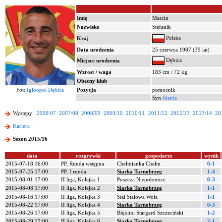
Imię
Marcin
Nazwisko
Stefanik
Polska
Kraj
Data urodzenia
25 czerwca 1987 (39 lat)
Dębica
Miejsce urodzenia
Wzrost / waga
183 cm / 72 kg
Obecny klub
Fot:
Igloopol Dębica
Pozycja
pomocnik
Syn
Józefa
Występy:
2006/07
2007/08
2008/09
2009/10
2010/11
2011/12
2012/13
2013/14
20
Kariera
Sezon 2015/16
data
rozgrywki
gospodarze
wynik
2015-07-18 16:00
PP, Runda wstępna
Chełmianka Chełm
0-1
2015-07-25 17:00
PP, I runda
Siarka Tarnobrzeg
1-4
2015-08-01 17:00
II liga, Kolejka 1
Puszcza Niepołomice
0-3
2015-08-08 17:00
II liga, Kolejka 2
Siarka Tarnobrzeg
1-1
2015-08-16 17:00
II liga, Kolejka 3
Stal Stalowa Wola
1-1
2015-08-22 17:00
II liga, Kolejka 4
Siarka Tarnobrzeg
0-3
2015-08-26 17:00
II liga, Kolejka 5
Błękitni Stargard Szczeciński
1-2
2015-08-29 17:00
II liga, Kolejka 6
Siarka Tarnobrzeg
2-1