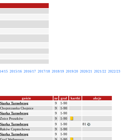
14/15
2015/16
2016/17
2017/18
2018/19
2019/20
2020/21
2021/22
2022/23
goście
nr
grał
kartki
akcje
Siarka Tarnobrzeg
9
1-90
Chojniczanka Chojnice
9
1-90
Siarka Tarnobrzeg
9
1-90
Znicz Pruszków
9
1-90
Siarka Tarnobrzeg
9
1-90
81
Raków Częstochowa
9
1-90
Siarka Tarnobrzeg
9
1-90
Gryf Wejherowo
9
1-90