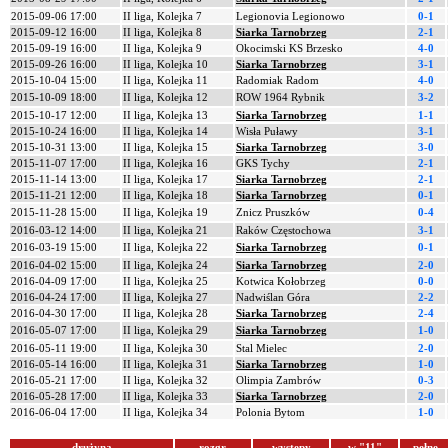
2015-09-06 17:00
II liga, Kolejka 7
Legionovia Legionowo
0-1
2015-09-12 16:00
II liga, Kolejka 8
Siarka Tarnobrzeg
2-1
2015-09-19 16:00
II liga, Kolejka 9
Okocimski KS Brzesko
4-0
2015-09-26 16:00
II liga, Kolejka 10
Siarka Tarnobrzeg
3-1
2015-10-04 15:00
II liga, Kolejka 11
Radomiak Radom
4-0
2015-10-09 18:00
II liga, Kolejka 12
ROW 1964 Rybnik
3-2
2015-10-17 12:00
II liga, Kolejka 13
Siarka Tarnobrzeg
1-1
2015-10-24 16:00
II liga, Kolejka 14
Wisła Puławy
3-1
2015-10-31 13:00
II liga, Kolejka 15
Siarka Tarnobrzeg
3-0
2015-11-07 17:00
II liga, Kolejka 16
GKS Tychy
2-1
2015-11-14 13:00
II liga, Kolejka 17
Siarka Tarnobrzeg
2-1
2015-11-21 12:00
II liga, Kolejka 18
Siarka Tarnobrzeg
0-1
2015-11-28 15:00
II liga, Kolejka 19
Znicz Pruszków
0-4
2016-03-12 14:00
II liga, Kolejka 21
Raków Częstochowa
3-1
2016-03-19 15:00
II liga, Kolejka 22
Siarka Tarnobrzeg
0-1
2016-04-02 15:00
II liga, Kolejka 24
Siarka Tarnobrzeg
2-0
2016-04-09 17:00
II liga, Kolejka 25
Kotwica Kołobrzeg
0-0
2016-04-24 17:00
II liga, Kolejka 27
Nadwiślan Góra
2-2
2016-04-30 17:00
II liga, Kolejka 28
Siarka Tarnobrzeg
2-4
2016-05-07 17:00
II liga, Kolejka 29
Siarka Tarnobrzeg
1-0
2016-05-11 19:00
II liga, Kolejka 30
Stal Mielec
2-0
2016-05-14 16:00
II liga, Kolejka 31
Siarka Tarnobrzeg
1-0
2016-05-21 17:00
II liga, Kolejka 32
Olimpia Zambrów
0-3
2016-05-28 17:00
II liga, Kolejka 33
Siarka Tarnobrzeg
2-0
2016-06-04 17:00
II liga, Kolejka 34
Polonia Bytom
1-0
drużyna
rozgr.
występy
w "11"
pełne