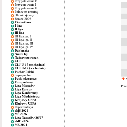
Przygotowania E
Przygotowania I
Przygotowania II
Polacy za granicą
Obcokrajowcy
Baraże 2026
Ekstraklasa
I liga
II liga
III liga
III liga, gr. I
III liga, gr. II
III liga, gr. III
III liga, gr. IV
Dziś grają
Niższe ligi
Najnowsze rozgr.
CLJ
CLJ U-17 (zachodnia)
CLJ U-17 (wschodnia)
Puchar Polski
Superpuchar
n
Puch. okręgowe
Europuchary
Liga Mistrzów
Prze
Liga Europy
Liga Konferencji
Liga Młodzieżowa
Krajowy UEFA
Klubowy UEFA
Reprezentacja
eMŚ 2026
MŚ 2026
Liga Narodów 26/27
eME 2024
ME 2024