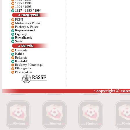
1995 / 1996
1994 / 1995
1927 - 1993 / 1994
PZPN
Mistrzostwa Polski
Puchary w Polsce
Reprezentanci
Ligowcy
Rywalizacje
Serie
O stronie
Nabór
Redakcja
Kontakt
Reklamy 90minut.pl
Bibliografia
Pliki cookies