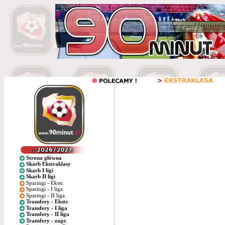
Strona główna
Skarb Ekstraklasy
Skarb I ligi
Skarb II ligi
Sparingi - Ekstr.
Sparingi - I liga
Sparingi - II liga
Transfery - Ekstr.
Transfery - I liga
Transfery - II liga
Transfery - zagr.