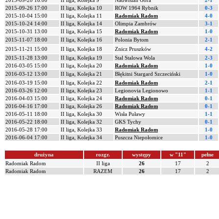
2015-09-20 16:00
II liga, Kolejka 9
Nadwiślan Góra
2-1
2015-09-26 17:00
II liga, Kolejka 10
ROW 1964 Rybnik
0-3
2015-10-04 15:00
II liga, Kolejka 11
Radomiak Radom
4-0
2015-10-24 14:00
II liga, Kolejka 14
Olimpia Zambrów
3-1
2015-10-31 13:00
II liga, Kolejka 15
Radomiak Radom
1-0
2015-11-07 18:00
II liga, Kolejka 16
Polonia Bytom
2-1
2015-11-21 15:00
II liga, Kolejka 18
Znicz Pruszków
4-2
2015-11-28 13:00
II liga, Kolejka 19
Stal Stalowa Wola
2-3
2016-03-05 15:00
II liga, Kolejka 20
Radomiak Radom
1-0
2016-03-12 13:00
II liga, Kolejka 21
Błękitni Stargard Szczeciński
1-0
2016-03-19 15:00
II liga, Kolejka 22
Radomiak Radom
2-1
2016-03-26 12:00
II liga, Kolejka 23
Legionovia Legionowo
1-1
2016-04-03 15:00
II liga, Kolejka 24
Radomiak Radom
0-1
2016-04-16 17:00
II liga, Kolejka 26
Radomiak Radom
0-1
2016-05-11 18:00
II liga, Kolejka 30
Wisła Puławy
1-1
2016-05-22 18:00
II liga, Kolejka 32
GKS Tychy
0-1
2016-05-28 17:00
II liga, Kolejka 33
Radomiak Radom
1-0
2016-06-04 17:00
II liga, Kolejka 34
Puszcza Niepołomice
1-0
drużyna
rozgr.
występy
w "11"
pełne
Radomiak Radom
II liga
26
17
2
Radomiak Radom
RAZEM
26
17
2