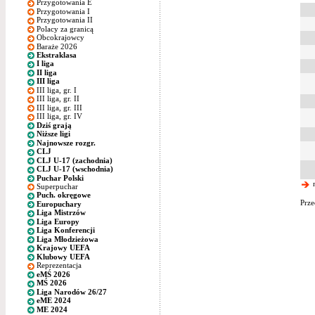
Przygotowania E
Przygotowania I
Przygotowania II
Polacy za granicą
Obcokrajowcy
Baraże 2026
Ekstraklasa
I liga
II liga
III liga
III liga, gr. I
III liga, gr. II
III liga, gr. III
III liga, gr. IV
Dziś grają
Niższe ligi
Najnowsze rozgr.
CLJ
CLJ U-17 (zachodnia)
CLJ U-17 (wschodnia)
Puchar Polski
n
Superpuchar
Puch. okręgowe
Prze
Europuchary
Liga Mistrzów
Liga Europy
Liga Konferencji
Liga Młodzieżowa
Krajowy UEFA
Klubowy UEFA
Reprezentacja
eMŚ 2026
MŚ 2026
Liga Narodów 26/27
eME 2024
ME 2024