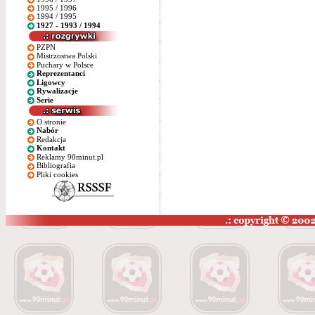
1995 / 1996
1994 / 1995
1927 - 1993 / 1994
PZPN
Mistrzostwa Polski
Puchary w Polsce
Reprezentanci
Ligowcy
Rywalizacje
Serie
O stronie
Nabór
Redakcja
Kontakt
Reklamy 90minut.pl
Bibliografia
Pliki cookies