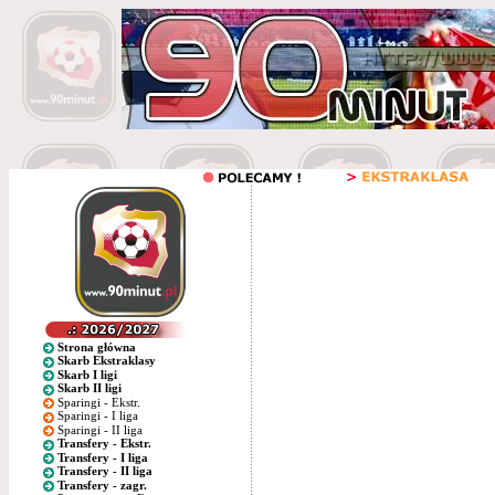
Strona główna
Skarb Ekstraklasy
Skarb I ligi
Skarb II ligi
Sparingi - Ekstr.
Sparingi - I liga
Sparingi - II liga
Transfery - Ekstr.
Transfery - I liga
Transfery - II liga
Transfery - zagr.