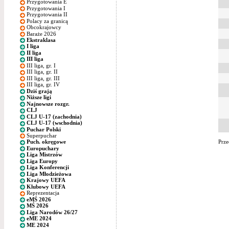
Przygotowania E
Przygotowania I
Przygotowania II
Polacy za granicą
Obcokrajowcy
Baraże 2026
Ekstraklasa
I liga
II liga
III liga
III liga, gr. I
III liga, gr. II
III liga, gr. III
III liga, gr. IV
Dziś grają
Niższe ligi
Najnowsze rozgr.
CLJ
CLJ U-17 (zachodnia)
CLJ U-17 (wschodnia)
Puchar Polski
Superpuchar
Prze
Puch. okręgowe
Europuchary
Liga Mistrzów
Liga Europy
Liga Konferencji
Liga Młodzieżowa
Krajowy UEFA
Klubowy UEFA
Reprezentacja
eMŚ 2026
MŚ 2026
Liga Narodów 26/27
eME 2024
ME 2024