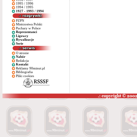
1995 / 1996
1994 / 1995
1927 - 1993 / 1994
PZPN
Mistrzostwa Polski
Puchary w Polsce
Reprezentanci
Ligowcy
Rywalizacje
Serie
O stronie
Nabór
Redakcja
Kontakt
Reklamy 90minut.pl
Bibliografia
Pliki cookies