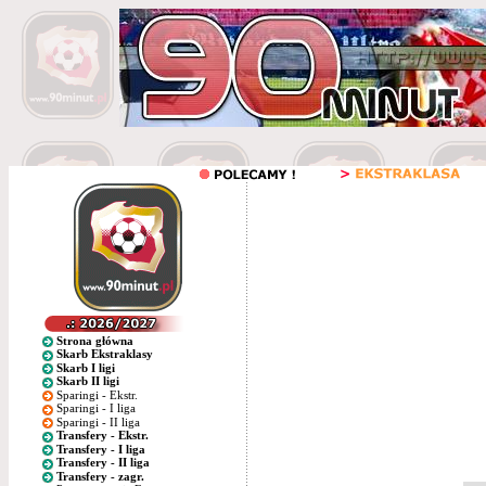
Strona główna
Skarb Ekstraklasy
Skarb I ligi
Skarb II ligi
Sparingi - Ekstr.
Sparingi - I liga
Sparingi - II liga
Transfery - Ekstr.
Transfery - I liga
Transfery - II liga
Transfery - zagr.