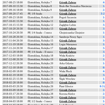
2017-08-25 18:00
Ekstraklasa, Kolejka 7
Górnik Zabrze
4
2017-09-10 15:30
Ekstraklasa, Kolejka 8
Bruk-Bet Termalica Nieciecza
1
2017-09-16 18:00
Ekstraklasa, Kolejka 9
Górnik Zabrze
2
2017-09-20 17:45
PP, 1/8 finału
Górnik Zabrze
3-2
2017-09-23 18:00
Ekstraklasa, Kolejka 10
Pogoń Szczecin
1
2017-10-01 15:30
Ekstraklasa, Kolejka 11
Górnik Zabrze
1
2017-10-15 15:30
Ekstraklasa, Kolejka 12
Zagłębie Lubin
3
2017-10-20 20:30
Ekstraklasa, Kolejka 13
Górnik Zabrze
3
2017-10-24 20:30
PP, 1/4 finału - I mecz
Chojniczanka Chojnice
1
2017-10-28 20:30
Ekstraklasa, Kolejka 14
Sandecja Nowy Sącz
1
2017-11-04 20:30
Ekstraklasa, Kolejka 15
Górnik Zabrze
3
2017-11-19 18:00
Ekstraklasa, Kolejka 16
Legia Warszawa
1
2017-11-24 20:30
Ekstraklasa, Kolejka 17
Górnik Zabrze
3
2017-11-28 18:00
PP, 1/4 finału - II mecz
Górnik Zabrze
3
2017-12-03 18:00
Ekstraklasa, Kolejka 18
Wisła Kraków
2
2017-12-08 20:30
Ekstraklasa, Kolejka 19
Górnik Zabrze
1
2017-12-12 20:30
Ekstraklasa, Kolejka 20
Arka Gdynia
1
2017-12-18 18:00
Ekstraklasa, Kolejka 21
Górnik Zabrze
0
2018-02-09 18:00
Ekstraklasa, Kolejka 22
Wisła Płock
4
2018-02-19 18:00
Ekstraklasa, Kolejka 23
Górnik Zabrze
3
2018-02-25 15:30
Ekstraklasa, Kolejka 24
Śląsk Wrocław
1
2018-02-28 18:00
Ekstraklasa, Kolejka 25
Górnik Zabrze
0
2018-03-03 20:30
Ekstraklasa, Kolejka 26
Piast Gliwice
0-3 
2018-03-09 18:00
Ekstraklasa, Kolejka 27
Górnik Zabrze
2
2018-03-17 20:30
Ekstraklasa, Kolejka 28
Korona Kielce
2
2018-03-31 15:30
Ekstraklasa, Kolejka 29
Górnik Zabrze
2
2018-04-03 18:00
PP, 1/2 finału - I mecz
Górnik Zabrze
1