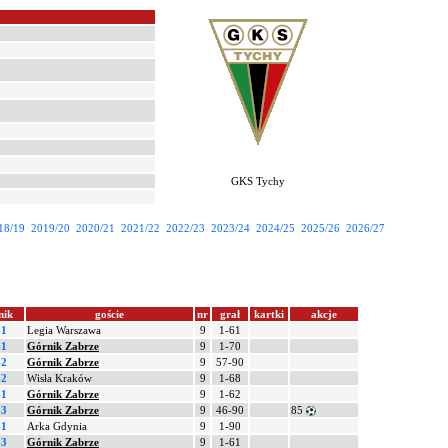
GKS Tychy
18/19
2019/20
2020/21
2021/22
2022/23
2023/24
2024/25
2025/26
2026/27
nik
goście
nr
grał
kartki
akcje
-1
Legia Warszawa
9
1-61
-1
Górnik Zabrze
9
1-70
-2
Górnik Zabrze
9
57-90
-2
Wisła Kraków
9
1-68
-1
Górnik Zabrze
9
1-62
-3
Górnik Zabrze
9
46-90
85
-1
Arka Gdynia
9
1-90
-3
Górnik Zabrze
9
1-61