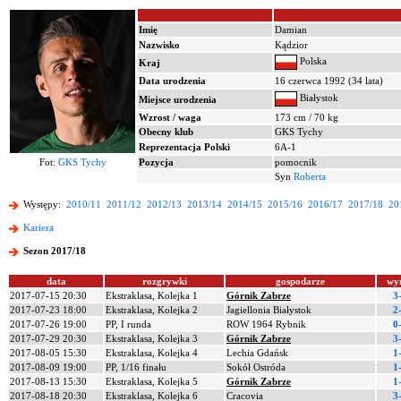
Imię
Damian
Nazwisko
Kądzior
Polska
Kraj
Data urodzenia
16 czerwca 1992 (34 lata)
Białystok
Miejsce urodzenia
Wzrost / waga
173 cm / 70 kg
Obecny klub
GKS Tychy
Reprezentacja Polski
6A-1
Fot:
GKS Tychy
Pozycja
pomocnik
Syn
Roberta
Występy:
2010/11
2011/12
2012/13
2013/14
2014/15
2015/16
2016/17
2017/18
20
Kariera
Sezon 2017/18
data
rozgrywki
gospodarze
wy
2017-07-15 20:30
Ekstraklasa, Kolejka 1
Górnik Zabrze
3
2017-07-23 18:00
Ekstraklasa, Kolejka 2
Jagiellonia Białystok
2
2017-07-26 19:00
PP, I runda
ROW 1964 Rybnik
0
2017-07-29 20:30
Ekstraklasa, Kolejka 3
Górnik Zabrze
3
2017-08-05 15:30
Ekstraklasa, Kolejka 4
Lechia Gdańsk
1
2017-08-09 19:00
PP, 1/16 finału
Sokół Ostróda
1
2017-08-13 15:30
Ekstraklasa, Kolejka 5
Górnik Zabrze
1
2017-08-18 20:30
Ekstraklasa, Kolejka 6
Cracovia
3