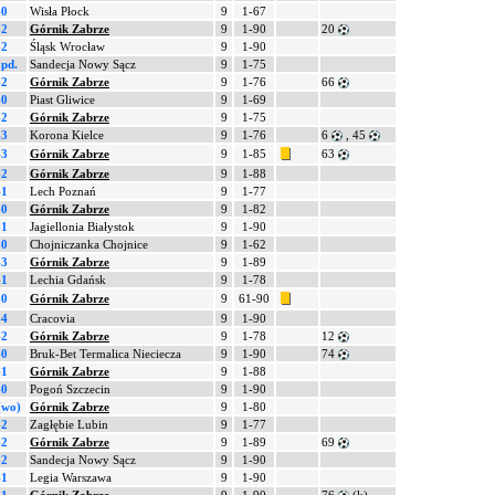
-0
Wisła Płock
9
1-67
-2
Górnik Zabrze
9
1-90
20
-2
Śląsk Wrocław
9
1-90
 pd.
Sandecja Nowy Sącz
9
1-75
-2
Górnik Zabrze
9
1-76
66
-0
Piast Gliwice
9
1-69
-2
Górnik Zabrze
9
1-75
-3
Korona Kielce
9
1-76
6
, 45
-3
Górnik Zabrze
9
1-85
63
-2
Górnik Zabrze
9
1-88
-1
Lech Poznań
9
1-77
-0
Górnik Zabrze
9
1-82
-1
Jagiellonia Białystok
9
1-90
-0
Chojniczanka Chojnice
9
1-62
-3
Górnik Zabrze
9
1-89
-1
Lechia Gdańsk
9
1-78
-0
Górnik Zabrze
9
61-90
-4
Cracovia
9
1-90
-2
Górnik Zabrze
9
1-78
12
-0
Bruk-Bet Termalica Nieciecza
9
1-90
74
-1
Górnik Zabrze
9
1-88
-0
Pogoń Szczecin
9
1-90
(wo)
Górnik Zabrze
9
1-80
-2
Zagłębie Lubin
9
1-77
-2
Górnik Zabrze
9
1-89
69
-2
Sandecja Nowy Sącz
9
1-90
-1
Legia Warszawa
9
1-90