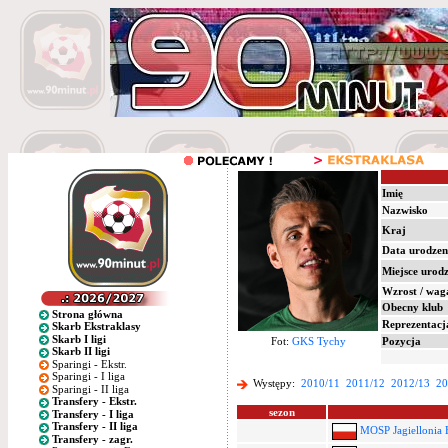
Imię
Nazwisko
Kraj
Data urodzen
Miejsce urod
Wzrost / wag
Obecny klub
Strona główna
Reprezentacj
Skarb Ekstraklasy
Skarb I ligi
Fot:
GKS Tychy
Pozycja
Skarb II ligi
Sparingi - Ekstr.
Sparingi - I liga
Występy:
2010/11
2011/12
2012/13
20
Sparingi - II liga
Transfery - Ekstr.
sezon
Transfery - I liga
Transfery - II liga
MOSP Jagiellonia B
Transfery - zagr.