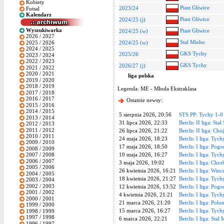
Kobiety
Piast Gliwice
2023/24
Futsal
Kalendarz
Piast Gliwice
2024/25 (j)
Wyszukiwarka
Piast Gliwice
2024/25 (w)
2026 / 2027
Stal Mielec
2025 / 2026
2024/25 (w)
2024 / 2025
GKS Tychy
2025/26
2023 / 2024
2022 / 2023
GKS Tychy
2026/27 (j)
2021 / 2022
2020 / 2021
liga polska
2019 / 2020
2018 / 2019
Legenda: ME - Młoda Ekstraklasa
2017 / 2018
2016 / 2017
Ostatnie newsy:
2015 / 2016
2014 / 2015
5 sierpnia 2026, 20:56
STS PP: Tychy 1-0 
2013 / 2014
31 lipca 2026, 22:33
Betclic II liga: Sta
2012 / 2013
2011 / 2012
26 lipca 2026, 21:22
Betclic II liga: Ch
2010 / 2011
24 maja 2026, 18:23
Betclic I liga: Tych
2009 / 2010
17 maja 2026, 18:50
Betclic I liga: Po
2008 / 2009
10 maja 2026, 16:27
Betclic I liga: Tyc
2007 / 2008
2006 / 2007
3 maja 2026, 19:02
Betclic I liga: Chr
2005 / 2006
26 kwietnia 2026, 16:21
Betclic I liga: Wie
2004 / 2005
18 kwietnia 2026, 21:27
Betclic I liga: Tyc
2003 / 2004
2002 / 2003
12 kwietnia 2026, 13:52
Betclic I liga: Pog
2001 / 2002
4 kwietnia 2026, 21:21
Betclic I liga: Tyc
2000 / 2001
21 marca 2026, 21:20
Betclic I liga: Pol
1999 / 2000
15 marca 2026, 16:27
Betclic I liga: Tych
1998 / 1999
1997 / 1998
6 marca 2026, 22:21
Betclic I liga: Stal
1996 / 1997