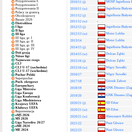
Przygotowania E
MOSP Jagiellonia B
2010/11 (j)
Przygotowania I
Jagiellonia Białyst
Przygotowania II
2010/11 (w)
Polacy za granicą
Jagiellonia Białyst
2011/12 (j)
Obcokrajowcy
Baraże 2026
2011/12 (w)
-
Ekstraklasa
Jagiellonia Białyst
I liga
2012/13 (j)
II liga
Motor Lublin
2012/13 (w)
III liga
III liga, gr. I
Motor Lublin
2013/14
III liga, gr. II
III liga, gr. III
Jagiellonia Białyst
2014/15 (j)
III liga, gr. IV
Dziś grają
Dolcan Ząbki
2014/15 (w)
Niższe ligi
Najnowsze rozgr.
Dolcan Ząbki
2015/16 (j)
CLJ
CLJ U-17 (zachodnia)
Wigry Suwałki
2015/16 (w)
CLJ U-17 (wschodnia)
Wigry Suwałki
2016/17
Puchar Polski
Superpuchar
Górnik Zabrze
2017/18
Puch. okręgowe
Europuchary
GNK Dinamo (Zag
2018/19
Liga Mistrzów
Liga Europy
GNK Dinamo (Zag
2019/20
Liga Konferencji
Liga Młodzieżowa
SD Eibar
2020/21 (j)
Krajowy UEFA
Klubowy UEFA
SD Eibar
2020/21 (w)
Reprezentacja
eMŚ 2026
Alanyaspor Kulüb
2020/21 (w)
MŚ 2026
Liga Narodów 26/27
Piast Gliwice
2021/22
eME 2024
ME 2024
Piast Gliwice
2022/23