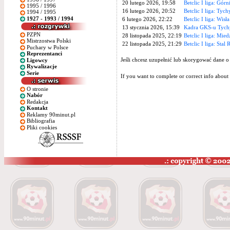
20 lutego 2026, 19:58
Betclic I liga: Gór
1995 / 1996
16 lutego 2026, 20:52
Betclic I liga: Tyc
1994 / 1995
1927 - 1993 / 1994
6 lutego 2026, 22:22
Betclic I liga: Wis
13 stycznia 2026, 15:39
Kadra GKS-u Tychy
PZPN
28 listopada 2025, 22:19
Betclic I liga: Mie
Mistrzostwa Polski
22 listopada 2025, 21:29
Betclic I liga: Stal
Puchary w Polsce
Reprezentanci
Jeśli chcesz uzupełnić lub skorygować dane o
Ligowcy
Rywalizacje
Serie
If you want to complete or correct info about 
O stronie
Nabór
Redakcja
Kontakt
Reklamy 90minut.pl
Bibliografia
Pliki cookies