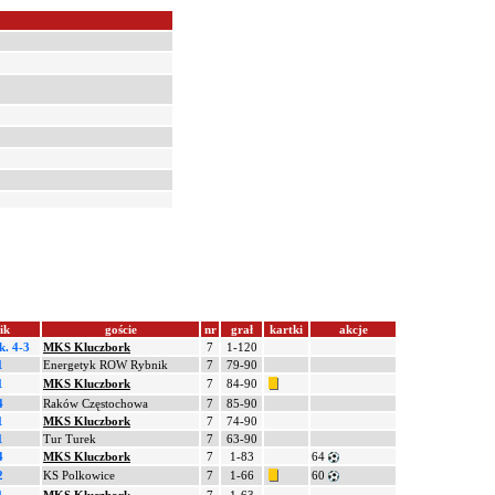
ik
goście
nr
grał
kartki
akcje
k. 4-3
MKS Kluczbork
7
1-120
1
Energetyk ROW Rybnik
7
79-90
1
MKS Kluczbork
7
84-90
4
Raków Częstochowa
7
85-90
1
MKS Kluczbork
7
74-90
1
Tur Turek
7
63-90
4
MKS Kluczbork
7
1-83
64
2
KS Polkowice
7
1-66
60