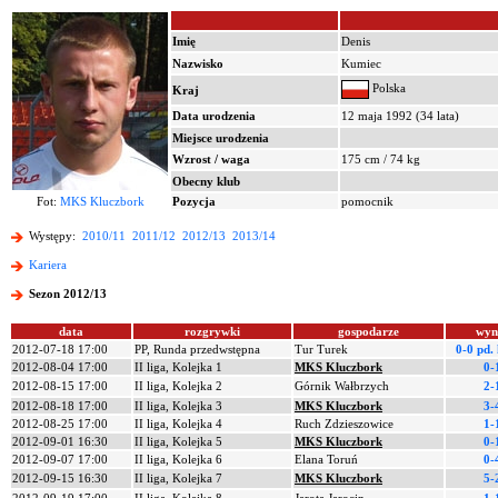
Imię
Denis
Nazwisko
Kumiec
Polska
Kraj
Data urodzenia
12 maja 1992 (34 lata)
Miejsce urodzenia
Wzrost / waga
175 cm / 74 kg
Obecny klub
Fot:
MKS Kluczbork
Pozycja
pomocnik
Występy:
2010/11
2011/12
2012/13
2013/14
Kariera
Sezon 2012/13
data
rozgrywki
gospodarze
wyn
2012-07-18 17:00
PP, Runda przedwstępna
Tur Turek
0-0 pd.
2012-08-04 17:00
II liga, Kolejka 1
MKS Kluczbork
0-
2012-08-15 17:00
II liga, Kolejka 2
Górnik Wałbrzych
2-
2012-08-18 17:00
II liga, Kolejka 3
MKS Kluczbork
3-
2012-08-25 17:00
II liga, Kolejka 4
Ruch Zdzieszowice
1-
2012-09-01 16:30
II liga, Kolejka 5
MKS Kluczbork
0-
2012-09-07 17:00
II liga, Kolejka 6
Elana Toruń
0-
2012-09-15 16:30
II liga, Kolejka 7
MKS Kluczbork
5-