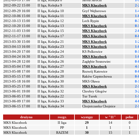
2012-09-19 17:00
II liga, Kolejka 8
Jarota Jarocin
1-
2012-09-22 15:00
II liga, Kolejka 9
MKS Kluczbork
2-
2012-09-29 16:00
II liga, Kolejka 10
Gryf Wejherowo
1-
2012-10-06 15:00
II liga, Kolejka 11
MKS Kluczbork
1-
2012-10-13 15:00
II liga, Kolejka 12
Lech Rypin
0-
2012-10-20 15:00
II liga, Kolejka 13
MKS Kluczbork
0-
2012-11-03 13:00
II liga, Kolejka 15
MKS Kluczbork
2-
2012-11-17 13:00
II liga, Kolejka 17
MKS Kluczbork
0-
2013-03-30 15:00
II liga, Kolejka 21
MKS Kluczbork
1-
2013-04-13 16:00
II liga, Kolejka 23
MKS Kluczbork
1-
2013-04-20 17:00
II liga, Kolejka 24
KS Polkowice
0-
2013-04-24 16:30
II liga, Kolejka 25
MKS Kluczbork
1-
2013-04-28 12:00
II liga, Kolejka 26
Zagłębie Sosnowiec
0-
2013-05-04 17:00
II liga, Kolejka 27
MKS Kluczbork
4-
2013-05-08 17:00
II liga, Kolejka 28
Rozwój Katowice
0-
2013-05-15 17:00
II liga, Kolejka 20
Raków Częstochowa
0-
2013-05-18 16:00
II liga, Kolejka 30
MKS Oława
0-
2013-05-25 17:00
II liga, Kolejka 31
MKS Kluczbork
2-
2013-06-01 19:00
II liga, Kolejka 32
Chrobry Głogów
3-
2013-06-05 17:00
II liga, Kolejka 22
Tur Turek
1-
2013-06-09 17:00
II liga, Kolejka 33
MKS Kluczbork
4-
2013-06-15 17:00
II liga, Kolejka 34
Chojniczanka Chojnice
2-
drużyna
rozgr.
występy
w "11"
pełne
MKS Kluczbork
II liga
29
14
0
MKS Kluczbork
PP
1
1
1
MKS Kluczbork
RAZEM
30
15
1