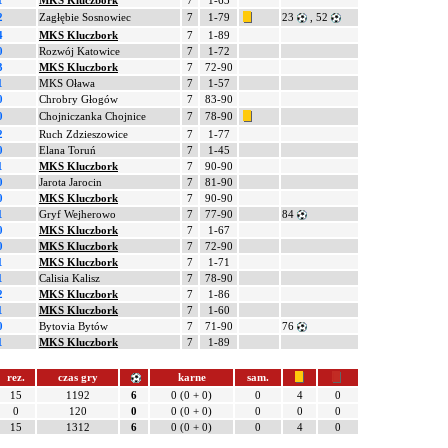
1
MKS Kluczbork
7
1-63
2
Zagłębie Sosnowiec
7
1-79
23
, 52
4
MKS Kluczbork
7
1-89
0
Rozwój Katowice
7
1-72
3
MKS Kluczbork
7
72-90
1
MKS Oława
7
1-57
0
Chrobry Głogów
7
83-90
0
Chojniczanka Chojnice
7
78-90
2
Ruch Zdzieszowice
7
1-77
0
Elana Toruń
7
1-45
1
MKS Kluczbork
7
90-90
0
Jarota Jarocin
7
81-90
0
MKS Kluczbork
7
90-90
1
Gryf Wejherowo
7
77-90
84
0
MKS Kluczbork
7
1-67
0
MKS Kluczbork
7
72-90
1
MKS Kluczbork
7
1-71
1
Calisia Kalisz
7
78-90
2
MKS Kluczbork
7
1-86
1
MKS Kluczbork
7
1-60
0
Bytovia Bytów
7
71-90
76
1
MKS Kluczbork
7
1-89
rez.
czas gry
karne
sam.
15
1192
6
0 (0 + 0)
0
4
0
0
120
0
0 (0 + 0)
0
0
0
15
1312
6
0 (0 + 0)
0
4
0