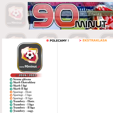
Strona główna
Skarb Ekstraklasy
Skarb I ligi
Skarb II ligi
Sparingi - Ekstr.
Sparingi - I liga
Sparingi - II liga
Transfery - Ekstr.
Transfery - I liga
Transfery - II liga
Transfery - zagr.