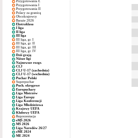
Przygotowania E
Przygotowania I
Przygotowania II
Polacy za granicą
Obcokrajowcy
Baraże 2026
Ekstraklasa
I liga
II liga
III liga
III liga, gr. I
III liga, gr. II
III liga, gr. III
III liga, gr. IV
Dziś grają
Niższe ligi
Najnowsze rozgr.
CLJ
CLJ U-17 (zachodnia)
CLJ U-17 (wschodnia)
Puchar Polski
Superpuchar
Puch. okręgowe
Europuchary
Liga Mistrzów
Liga Europy
Liga Konferencji
Liga Młodzieżowa
Krajowy UEFA
Klubowy UEFA
Reprezentacja
eMŚ 2026
MŚ 2026
Liga Narodów 26/27
eME 2024
ME 2024