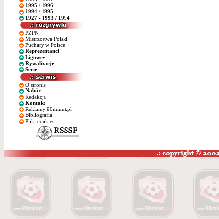
1995 / 1996
1994 / 1995
1927 - 1993 / 1994
PZPN
Mistrzostwa Polski
Puchary w Polsce
Reprezentanci
Ligowcy
Rywalizacje
Serie
O stronie
Nabór
Redakcja
Kontakt
Reklamy 90minut.pl
Bibliografia
Pliki cookies