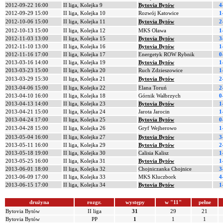
2012-09-22 16:00
II liga, Kolejka 9
Bytovia Bytów
4
2012-09-29 15:00
II liga, Kolejka 10
Rozwój Katowice
1
2012-10-06 15:00
II liga, Kolejka 11
Bytovia Bytów
2
2012-10-13 15:00
II liga, Kolejka 12
MKS Oława
1
2012-11-03 13:00
II liga, Kolejka 15
Bytovia Bytów
3
2012-11-10 13:00
II liga, Kolejka 16
Bytovia Bytów
1
2012-11-16 17:00
II liga, Kolejka 17
Energetyk ROW Rybnik
0
2013-03-16 14:00
II liga, Kolejka 19
Bytovia Bytów
1
2013-03-23 15:00
II liga, Kolejka 20
Ruch Zdzieszowice
1
2013-03-29 15:30
II liga, Kolejka 21
Bytovia Bytów
2
2013-04-06 15:00
II liga, Kolejka 22
Elana Toruń
2
2013-04-10 16:00
II liga, Kolejka 18
Górnik Wałbrzych
0
2013-04-13 14:00
II liga, Kolejka 23
Bytovia Bytów
1
2013-04-21 15:00
II liga, Kolejka 24
Jarota Jarocin
1
2013-04-24 17:00
II liga, Kolejka 25
Bytovia Bytów
0
2013-04-28 15:00
II liga, Kolejka 26
Gryf Wejherowo
1
2013-05-04 16:00
II liga, Kolejka 27
Bytovia Bytów
3
2013-05-11 16:00
II liga, Kolejka 29
Bytovia Bytów
2
2013-05-18 19:00
II liga, Kolejka 30
Calisia Kalisz
1
2013-05-25 16:00
II liga, Kolejka 31
Bytovia Bytów
1
2013-06-01 18:00
II liga, Kolejka 32
Chojniczanka Chojnice
3
2013-06-09 17:00
II liga, Kolejka 33
MKS Kluczbork
4
2013-06-15 17:00
II liga, Kolejka 34
Bytovia Bytów
1
drużyna
rozgr.
występy
w "11"
pełne
Bytovia Bytów
II liga
31
29
21
Bytovia Bytów
PP
1
1
1