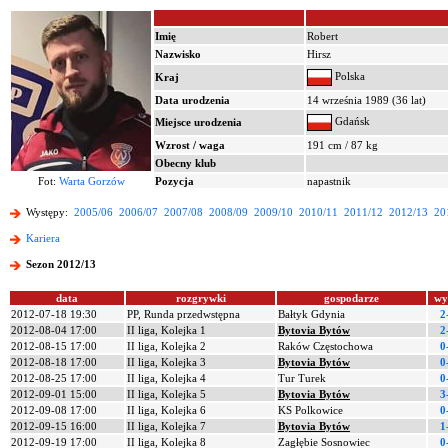
Imię
Robert
Nazwisko
Hirsz
Polska
Kraj
Data urodzenia
14 września 1989 (36 lat)
Gdańsk
Miejsce urodzenia
Wzrost / waga
191 cm / 87 kg
Obecny klub
Fot:
Warta Gorzów
Pozycja
napastnik
Występy:
2005/06
2006/07
2007/08
2008/09
2009/10
2010/11
2011/12
2012/13
20
Kariera
Sezon 2012/13
data
rozgrywki
gospodarze
wy
2012-07-18 19:30
PP, Runda przedwstępna
Bałtyk Gdynia
2
2012-08-04 17:00
II liga, Kolejka 1
Bytovia Bytów
2
2012-08-15 17:00
II liga, Kolejka 2
Raków Częstochowa
0
2012-08-18 17:00
II liga, Kolejka 3
Bytovia Bytów
0
2012-08-25 17:00
II liga, Kolejka 4
Tur Turek
0
2012-09-01 15:00
II liga, Kolejka 5
Bytovia Bytów
3
2012-09-08 17:00
II liga, Kolejka 6
KS Polkowice
0
2012-09-15 16:00
II liga, Kolejka 7
Bytovia Bytów
1
2012-09-19 17:00
II liga, Kolejka 8
Zagłębie Sosnowiec
0