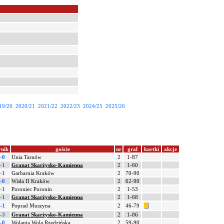
i
19/20
2020/21
2021/22
2022/23
2024/25
2025/26
nik
goście
nr
grał
kartki
akcje
-0
Unia Tarnów
2
1-87
-1
Granat Skarżysko-Kamienna
2
1-60
-1
Garbarnia Kraków
2
70-90
-0
Wisła II Kraków
2
62-90
-1
Poroniec Poronin
2
1-53
-1
Granat Skarżysko-Kamienna
2
1-68
-1
Poprad Muszyna
2
46-79
-3
Granat Skarżysko-Kamienna
2
1-86
-0
Wolania Wola Rzędzińska
2
59-90