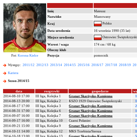
Imię
Mateusz
Nazwisko
Mianowany
Polska
Kraj
Data urodzenia
16 września 1990 (35 lat)
Ostrowiec Świętokrzysk
Miejsce urodzenia
Wzrost / waga
174 cm / 68 kg
Obecny klub
Fot:
Korona Kielce
Pozycja
pomocnik
Występy:
2011/12
2012/13
2013/14
2014/15
2015/16
2016/17
2017/18
2018/19
20
Kariera
Sezon 2014/15
data
rozgrywki
gospodarze
wy
2014-08-10 17:00
III liga, Kolejka 1
Granat Skarżysko-Kamienna
1
2014-08-13 20:00
III liga, Kolejka 2
KSZO 1929 Ostrowiec Świętokrzyski
1
2014-08-17 17:00
III liga, Kolejka 3
Granat Skarżysko-Kamienna
2
2014-08-31 17:00
III liga, Kolejka 6
Granat Skarżysko-Kamienna
1
2014-09-07 16:00
III liga, Kolejka 7
Granat Skarżysko-Kamienna
1
2014-09-17 16:00
III liga, Kolejka 10
Czarni Połaniec
2
2014-09-21 15:00
III liga, Kolejka 9
Granat Skarżysko-Kamienna
1
2014-10-11 14:00
III liga, Kolejka 12
MKS Trzebinia/Siersza
1
2014-10-18 13:00
III liga, Kolejka 13
Granat Skarżysko-Kamienna
5