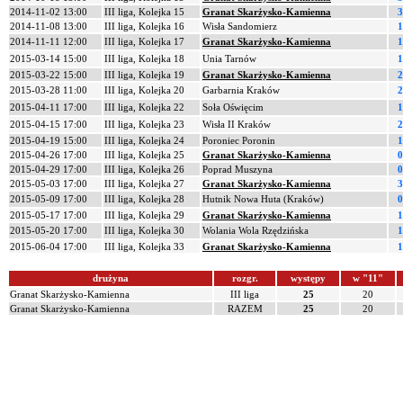
2014-11-02 13:00
III liga, Kolejka 15
Granat Skarżysko-Kamienna
3
2014-11-08 13:00
III liga, Kolejka 16
Wisła Sandomierz
1
2014-11-11 12:00
III liga, Kolejka 17
Granat Skarżysko-Kamienna
1
2015-03-14 15:00
III liga, Kolejka 18
Unia Tarnów
1
2015-03-22 15:00
III liga, Kolejka 19
Granat Skarżysko-Kamienna
2
2015-03-28 11:00
III liga, Kolejka 20
Garbarnia Kraków
2
2015-04-11 17:00
III liga, Kolejka 22
Soła Oświęcim
1
2015-04-15 17:00
III liga, Kolejka 23
Wisła II Kraków
2
2015-04-19 15:00
III liga, Kolejka 24
Poroniec Poronin
1
2015-04-26 17:00
III liga, Kolejka 25
Granat Skarżysko-Kamienna
0
2015-04-29 17:00
III liga, Kolejka 26
Poprad Muszyna
0
2015-05-03 17:00
III liga, Kolejka 27
Granat Skarżysko-Kamienna
3
2015-05-09 17:00
III liga, Kolejka 28
Hutnik Nowa Huta (Kraków)
0
2015-05-17 17:00
III liga, Kolejka 29
Granat Skarżysko-Kamienna
1
2015-05-20 17:00
III liga, Kolejka 30
Wolania Wola Rzędzińska
1
2015-06-04 17:00
III liga, Kolejka 33
Granat Skarżysko-Kamienna
1
drużyna
rozgr.
występy
w "11"
Granat Skarżysko-Kamienna
III liga
25
20
Granat Skarżysko-Kamienna
RAZEM
25
20