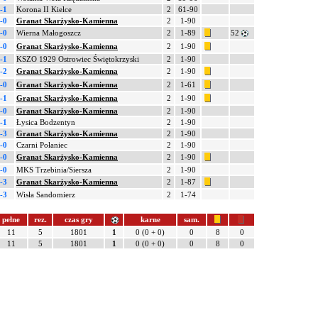
-1
Korona II Kielce
2
61-90
-0
Granat Skarżysko-Kamienna
2
1-90
-0
Wierna Małogoszcz
2
1-89
52
-0
Granat Skarżysko-Kamienna
2
1-90
-1
KSZO 1929 Ostrowiec Świętokrzyski
2
1-90
-2
Granat Skarżysko-Kamienna
2
1-90
-0
Granat Skarżysko-Kamienna
2
1-61
-1
Granat Skarżysko-Kamienna
2
1-90
-0
Granat Skarżysko-Kamienna
2
1-90
-1
Łysica Bodzentyn
2
1-90
-3
Granat Skarżysko-Kamienna
2
1-90
-0
Czarni Połaniec
2
1-90
-0
Granat Skarżysko-Kamienna
2
1-90
-0
MKS Trzebinia/Siersza
2
1-90
-3
Granat Skarżysko-Kamienna
2
1-87
-3
Wisła Sandomierz
2
1-74
pełne
rez.
czas gry
karne
sam.
11
5
1801
1
0 (0 + 0)
0
8
0
11
5
1801
1
0 (0 + 0)
0
8
0