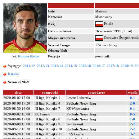
Imię
Mateusz
Nazwisko
Mianowany
Polska
Kraj
Data urodzenia
16 września 1990 (35 lat)
Ostrowiec Świętokrzysk
Miejsce urodzenia
Wzrost / waga
174 cm / 68 kg
Obecny klub
Fot:
Korona Kielce
Pozycja
pomocnik
Występy:
2011/12
2012/13
2013/14
2014/15
2015/16
2016/17
2017/18
2018/19
20
Kariera
Sezon 2020/21
data
rozgrywki
gospodarze
wynik
2020-08-02 17:00
III liga, Kolejka 1
Lewart Lubartów
0-1
2020-08-08 17:30
III liga, Kolejka 4
Podhale Nowy Targ
2-0
2020-08-30 16:00
III liga, Kolejka 7
KS Wiązownica
0-1
2020-09-02 16:00
PP, I runda
Podhale Nowy Targ
0-5
2020-09-06 17:00
III liga, Kolejka 8
Podhale Nowy Targ
1-0
2020-09-09 16:00
III liga, Kolejka 9
Stal Kraśnik
2-2
2020-09-12 16:30
III liga, Kolejka 10
Podhale Nowy Targ
2-2
2020-09-20 15:00
III liga, Kolejka 11
ŁKS Łagów
3-2