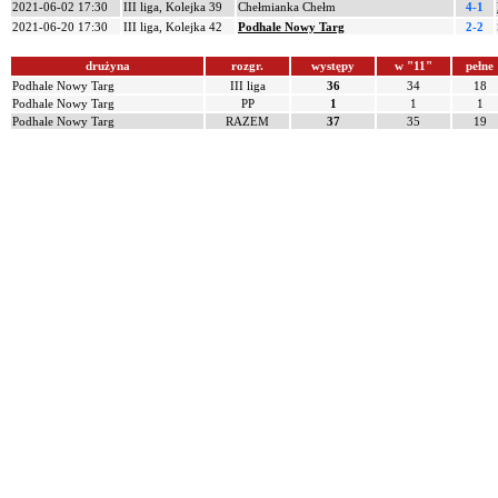
2021-06-02 17:30
III liga, Kolejka 39
Chełmianka Chełm
4-1
2021-06-20 17:30
III liga, Kolejka 42
Podhale Nowy Targ
2-2
drużyna
rozgr.
występy
w "11"
pełne
Podhale Nowy Targ
III liga
36
34
18
Podhale Nowy Targ
PP
1
1
1
Podhale Nowy Targ
RAZEM
37
35
19