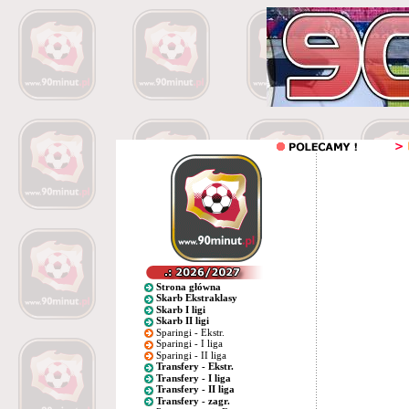
Strona główna
Skarb Ekstraklasy
Skarb I ligi
Skarb II ligi
Sparingi - Ekstr.
Sparingi - I liga
Sparingi - II liga
Transfery - Ekstr.
Transfery - I liga
Transfery - II liga
Transfery - zagr.