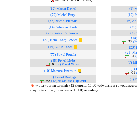
Bartosz Sulkowski 90 (nk)
(12) Maciej Kowal
(1) M
(70) Michał Bury
(10) J
(37) Michał Bierzało
(6) Ar
(14) Sebastian Duda
(25)
(20) Bartosz Sulkowski
(2) 
(18
(27) Kamil Kargulewicz
72
(2
(44) Jakub Tabor
(23)
(21) Ma
(77) Paweł Rogala
61
(
(45) Paweł Mróz
(7) Mi
68
(7) Paweł Wolski
(16)
(10) Mateusz Janeczko
61
(9) Dawid Bałdyga
(3) 
68
(42) Arkadiusz Gajewski
w pierwotnym terminie (12 sierpnia, 17:00) odwołany z powodu zagro
drugim terminie (16 września, 16:00) odwołany