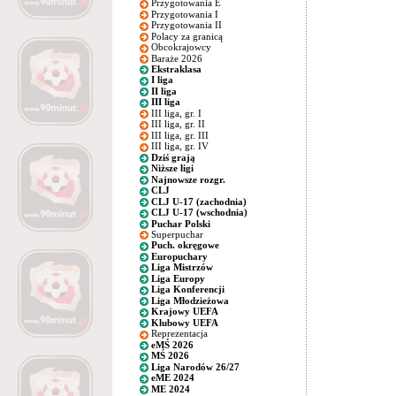
Przygotowania E
Przygotowania I
Przygotowania II
Polacy za granicą
Obcokrajowcy
Baraże 2026
Ekstraklasa
I liga
II liga
III liga
III liga, gr. I
III liga, gr. II
III liga, gr. III
III liga, gr. IV
Dziś grają
Niższe ligi
Najnowsze rozgr.
CLJ
CLJ U-17 (zachodnia)
CLJ U-17 (wschodnia)
Puchar Polski
Superpuchar
Puch. okręgowe
Europuchary
Liga Mistrzów
Liga Europy
Liga Konferencji
Liga Młodzieżowa
Krajowy UEFA
Klubowy UEFA
Reprezentacja
eMŚ 2026
MŚ 2026
Liga Narodów 26/27
eME 2024
ME 2024