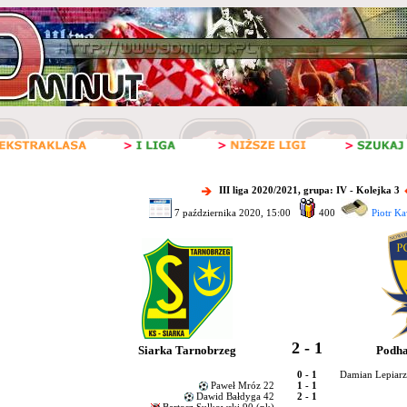
III liga 2020/2021, grupa: IV - Kolejka 3
7 października 2020, 15:00
400
Piotr K
2 - 1
Siarka Tarnobrzeg
Podha
0 - 1
Damian Lepiarz
Paweł Mróz 22
1 - 1
Dawid Bałdyga 42
2 - 1