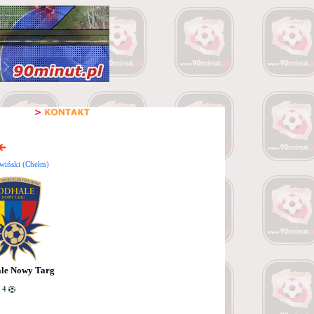
awiński (Chełm)
le Nowy Targ
 4