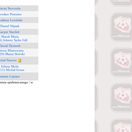
aciej Styrczula
arosław Potoniec
kadiusz Lewiński
 Daniel Wajsak
Kacper Smoleń
) Marek Mizia
4) Johnny Spike Gill
 Dawid Dynarek
teusz Mianowany
20) Błażej Skórski
chał Nawrot
 Juliusz Molis
(11) Michał Grunt
Damian Lepiarz
żenia epidemicznego / w