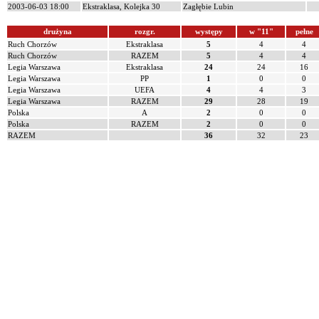
2003-06-03 18:00
Ekstraklasa, Kolejka 30
Zagłębie Lubin
drużyna
rozgr.
występy
w "11"
pełne
Ruch Chorzów
Ekstraklasa
5
4
4
Ruch Chorzów
RAZEM
5
4
4
Legia Warszawa
Ekstraklasa
24
24
16
Legia Warszawa
PP
1
0
0
Legia Warszawa
UEFA
4
4
3
Legia Warszawa
RAZEM
29
28
19
Polska
A
2
0
0
Polska
RAZEM
2
0
0
RAZEM
36
32
23