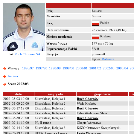
Imię
Łukasz
Nazwisko
Surma
Polska
Kraj
Data urodzenia
28 czerwca 1977 (49 lat)
Kraków
Miejsce urodzenia
Wzrost / waga
177 cm / 70 kg
Reprezentacja Polski
5A-0
Fot:
Ruch Chorzów SA
Pozycja
pomocnik
Ojciec
Mateusza
Występy:
1996/97
1997/98
1998/99
1999/00
2000/01
2001/02
2002/03
2003/04
20
Kariera
Sezon 2002/03
data
rozgrywki
gospodarze
w
2002-08-03 19:00
Ekstraklasa, Kolejka 1
Ruch Chorzów
2002-08-09 20:00
Ekstraklasa, Kolejka 2
Wisła Kraków
2002-08-17 19:00
Ekstraklasa, Kolejka 3
Ruch Chorzów
2002-08-24 16:30
Ekstraklasa, Kolejka 4
Odra Wodzisław Śląski
2002-08-30 20:00
Ekstraklasa, Kolejka 5
Ruch Chorzów
2002-09-11 19:00
PP, II runda
Okęcie Warszawa
2002-09-14 19:00
Ekstraklasa, Kolejka 6
KSZO Ostrowiec Świętokrzyski
2002-09-19 19:00
UEFA, I runda - I mecz
Legia Warszawa