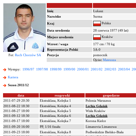
Imię
Łukasz
Nazwisko
Surma
Polska
Kraj
Data urodzenia
28 czerwca 1977 (49 lat)
Kraków
Miejsce urodzenia
Wzrost / waga
177 cm / 70 kg
Reprezentacja Polski
5A-0
Fot:
Ruch Chorzów SA
Pozycja
pomocnik
Ojciec
Mateusza
Występy:
1996/97
1997/98
1998/99
1999/00
2000/01
2001/02
2002/03
2003/04
20
Kariera
Sezon 2011/12
data
rozgrywki
gospodarze
2011-07-29 20:30
Ekstraklasa, Kolejka 1
Polonia Warszawa
2011-08-22 18:30
Ekstraklasa, Kolejka 4
Lechia Gdańsk
2011-08-27 18:00
Ekstraklasa, Kolejka 5
Wisła Kraków
2011-09-12 18:30
Ekstraklasa, Kolejka 6
Lechia Gdańsk
2011-09-17 18:00
Ekstraklasa, Kolejka 7
Korona Kielce
2011-09-20 16:00
PP, 1/16 finału
Limanovia Limanowa
2011-09-23 18:00
Ekstraklasa, Kolejka 8
Podbeskidzie Bielsko-Biała