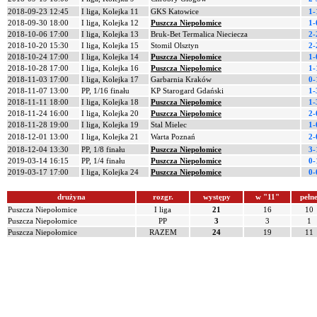
2018-09-23 12:45
I liga, Kolejka 11
GKS Katowice
1-
2018-09-30 18:00
I liga, Kolejka 12
Puszcza Niepołomice
1-
2018-10-06 17:00
I liga, Kolejka 13
Bruk-Bet Termalica Nieciecza
2-
2018-10-20 15:30
I liga, Kolejka 15
Stomil Olsztyn
2-
2018-10-24 17:00
I liga, Kolejka 14
Puszcza Niepołomice
1-
2018-10-28 17:00
I liga, Kolejka 16
Puszcza Niepołomice
1-
2018-11-03 17:00
I liga, Kolejka 17
Garbarnia Kraków
0-
2018-11-07 13:00
PP, 1/16 finału
KP Starogard Gdański
1-
2018-11-11 18:00
I liga, Kolejka 18
Puszcza Niepołomice
1-
2018-11-24 16:00
I liga, Kolejka 20
Puszcza Niepołomice
2-
2018-11-28 19:00
I liga, Kolejka 19
Stal Mielec
1-
2018-12-01 13:00
I liga, Kolejka 21
Warta Poznań
2-
2018-12-04 13:30
PP, 1/8 finału
Puszcza Niepołomice
3-
2019-03-14 16:15
PP, 1/4 finału
Puszcza Niepołomice
0-
2019-03-17 17:00
I liga, Kolejka 24
Puszcza Niepołomice
0-
drużyna
rozgr.
występy
w "11"
pełn
Puszcza Niepołomice
I liga
21
16
10
Puszcza Niepołomice
PP
3
3
1
Puszcza Niepołomice
RAZEM
24
19
11