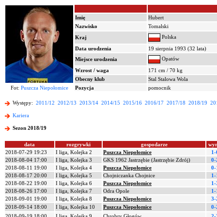
Imię
Hubert
Nazwisko
Tomalski
Polska
Kraj
Data urodzenia
19 sierpnia 1993 (32 lata)
Opatów
Miejsce urodzenia
Wzrost / waga
171 cm / 70 kg
Obecny klub
Stal Stalowa Wola
Fot:
Puszcza Niepołomice
Pozycja
pomocnik
Występy:
2011/12
2012/13
2013/14
2014/15
2015/16
2016/17
2017/18
2018/19
20
Kariera
Sezon 2018/19
data
rozgrywki
gospodarze
wyn
2018-07-29 19:23
I liga, Kolejka 2
Puszcza Niepołomice
1-
2018-08-04 17:00
I liga, Kolejka 3
GKS 1962 Jastrzębie (Jastrzębie Zdrój)
0-
2018-08-11 19:00
I liga, Kolejka 4
Puszcza Niepołomice
0-
2018-08-17 20:00
I liga, Kolejka 5
Chojniczanka Chojnice
1-
2018-08-22 19:00
I liga, Kolejka 6
Puszcza Niepołomice
1-
2018-08-26 17:00
I liga, Kolejka 7
Odra Opole
1-
2018-09-01 19:00
I liga, Kolejka 8
Puszcza Niepołomice
3-
2018-09-14 18:00
I liga, Kolejka 10
Puszcza Niepołomice
0-
2018-09-19 18:00
I liga, Kolejka 9
Chrobry Głogów
2-