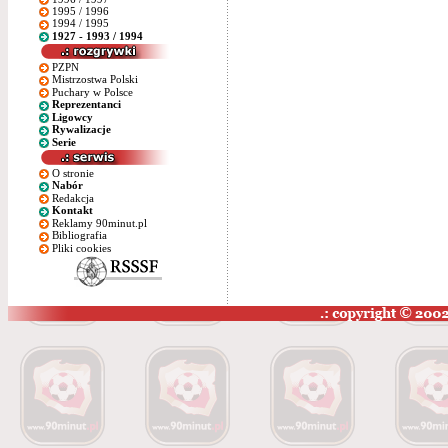
1995 / 1996
1994 / 1995
1927 - 1993 / 1994
PZPN
Mistrzostwa Polski
Puchary w Polsce
Reprezentanci
Ligowcy
Rywalizacje
Serie
O stronie
Nabór
Redakcja
Kontakt
Reklamy 90minut.pl
Bibliografia
Pliki cookies