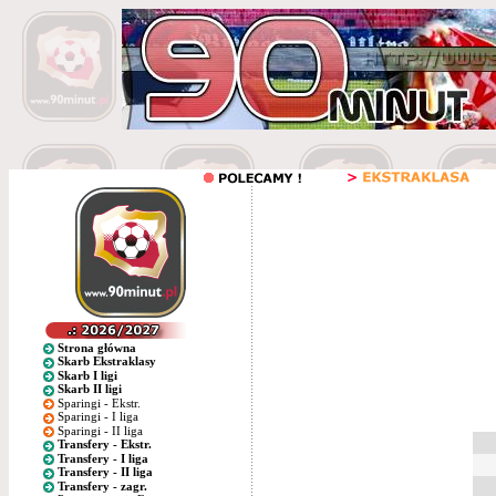
Strona główna
Skarb Ekstraklasy
Skarb I ligi
Skarb II ligi
Sparingi - Ekstr.
Sparingi - I liga
Sparingi - II liga
Transfery - Ekstr.
Transfery - I liga
Transfery - II liga
Transfery - zagr.