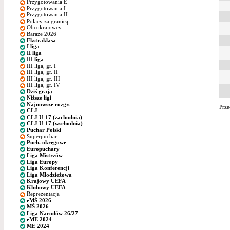
Przygotowania E
Przygotowania I
Przygotowania II
Polacy za granicą
Obcokrajowcy
Baraże 2026
Ekstraklasa
I liga
II liga
III liga
III liga, gr. I
III liga, gr. II
III liga, gr. III
III liga, gr. IV
Dziś grają
Niższe ligi
Najnowsze rozgr.
Prze
CLJ
CLJ U-17 (zachodnia)
CLJ U-17 (wschodnia)
Puchar Polski
Superpuchar
Puch. okręgowe
Europuchary
Liga Mistrzów
Liga Europy
Liga Konferencji
Liga Młodzieżowa
Krajowy UEFA
Klubowy UEFA
Reprezentacja
eMŚ 2026
MŚ 2026
Liga Narodów 26/27
eME 2024
ME 2024