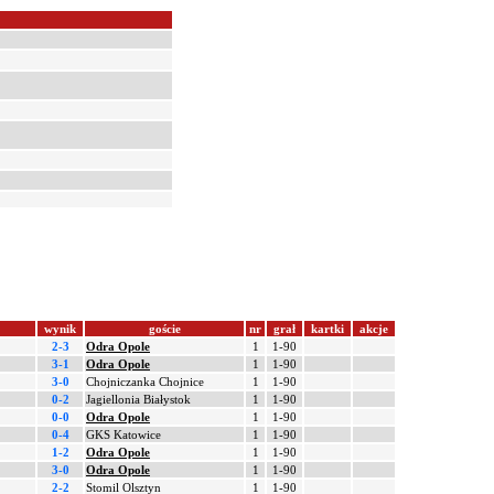
wynik
goście
nr
grał
kartki
akcje
2-3
Odra Opole
1
1-90
3-1
Odra Opole
1
1-90
3-0
Chojniczanka Chojnice
1
1-90
0-2
Jagiellonia Białystok
1
1-90
0-0
Odra Opole
1
1-90
0-4
GKS Katowice
1
1-90
1-2
Odra Opole
1
1-90
3-0
Odra Opole
1
1-90
2-2
Stomil Olsztyn
1
1-90