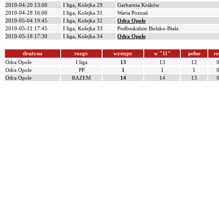
2019-04-20 13:00
I liga, Kolejka 29
Garbarnia Kraków
2019-04-28 16:00
I liga, Kolejka 31
Warta Poznań
2019-05-04 19:45
I liga, Kolejka 32
Odra Opole
2019-05-11 17:45
I liga, Kolejka 33
Podbeskidzie Bielsko-Biała
2019-05-18 17:30
I liga, Kolejka 34
Odra Opole
drużyna
rozgr.
występy
w "11"
pełne
re
Odra Opole
I liga
13
13
12
Odra Opole
PP
1
1
1
Odra Opole
RAZEM
14
14
13