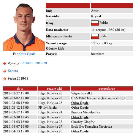
Imię
Artur
Nazwisko
Krysiak
Polska
Kraj
Data urodzenia
11 sierpnia 1989 (36 lat)
Łódź
Miejsce urodzenia
Wzrost / waga
193 cm / 83 kg
Obecny klub
Fot:
Odra Opole
Pozycja
bramkarz
Występy:
2018/19
2019/20
Kariera
Sezon 2018/19
data
rozgrywki
gospodarze
2019-02-27 17:00
I liga, Kolejka 20
Wigry Suwałki
2019-03-02 17:00
I liga, Kolejka 22
GKS 1962 Jastrzębie (Jastrzębie Zdrój)
2019-03-08 18:00
I liga, Kolejka 23
Odra Opole
2019-03-12 18:00
PP, 1/4 finału
Odra Opole
2019-03-17 17:00
I liga, Kolejka 24
Puszcza Niepołomice
2019-03-30 17:45
I liga, Kolejka 26
Odra Opole
2019-04-03 18:00
I liga, Kolejka 25
Chrobry Głogów
2019-04-07 18:00
I liga, Kolejka 27
Bruk-Bet Termalica Nieciecza
2019-04-13 17:00
I liga, Kolejka 28
Odra Opole