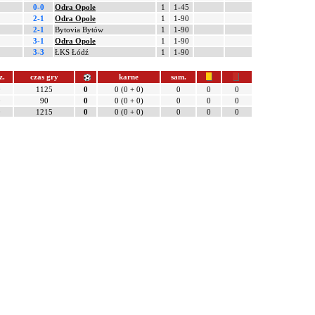
0-0
Odra Opole
1
1-45
2-1
Odra Opole
1
1-90
2-1
Bytovia Bytów
1
1-90
3-1
Odra Opole
1
1-90
3-3
ŁKS Łódź
1
1-90
z.
czas gry
karne
sam.
0
1125
0
0 (0 + 0)
0
0
0
0
90
0
0 (0 + 0)
0
0
0
0
1215
0
0 (0 + 0)
0
0
0