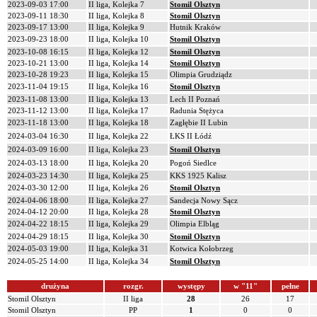
2023-09-03 17:00
II liga, Kolejka 7
Stomil Olsztyn
2023-09-11 18:30
II liga, Kolejka 8
Stomil Olsztyn
2023-09-17 13:00
II liga, Kolejka 9
Hutnik Kraków
2023-09-23 18:00
II liga, Kolejka 10
Stomil Olsztyn
2023-10-08 16:15
II liga, Kolejka 12
Stomil Olsztyn
2023-10-21 13:00
II liga, Kolejka 14
Stomil Olsztyn
2023-10-28 19:23
II liga, Kolejka 15
Olimpia Grudziądz
2023-11-04 19:15
II liga, Kolejka 16
Stomil Olsztyn
2023-11-08 13:00
II liga, Kolejka 13
Lech II Poznań
2023-11-12 13:00
II liga, Kolejka 17
Radunia Stężyca
2023-11-18 13:00
II liga, Kolejka 18
Zagłębie II Lubin
2024-03-04 16:30
II liga, Kolejka 22
ŁKS II Łódź
2024-03-09 16:00
II liga, Kolejka 23
Stomil Olsztyn
2024-03-13 18:00
II liga, Kolejka 20
Pogoń Siedlce
2024-03-23 14:30
II liga, Kolejka 25
KKS 1925 Kalisz
2024-03-30 12:00
II liga, Kolejka 26
Stomil Olsztyn
2024-04-06 18:00
II liga, Kolejka 27
Sandecja Nowy Sącz
2024-04-12 20:00
II liga, Kolejka 28
Stomil Olsztyn
2024-04-22 18:15
II liga, Kolejka 29
Olimpia Elbląg
2024-04-29 18:15
II liga, Kolejka 30
Stomil Olsztyn
2024-05-03 19:00
II liga, Kolejka 31
Kotwica Kołobrzeg
2024-05-25 14:00
II liga, Kolejka 34
Stomil Olsztyn
drużyna
rozgr.
występy
w "11"
pełne
Stomil Olsztyn
II liga
28
26
17
Stomil Olsztyn
PP
1
0
0