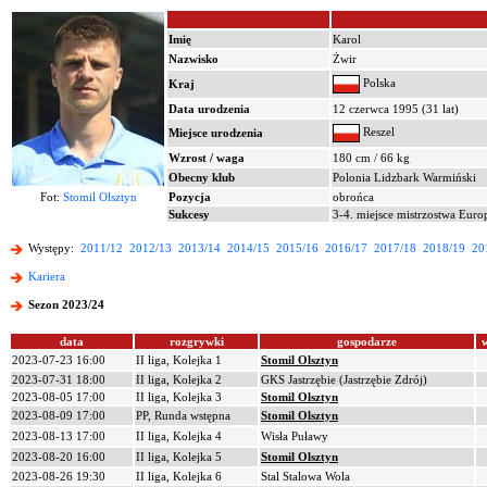
Imię
Karol
Nazwisko
Żwir
Polska
Kraj
Data urodzenia
12 czerwca 1995 (31 lat)
Reszel
Miejsce urodzenia
Wzrost / waga
180 cm / 66 kg
Obecny klub
Polonia Lidzbark Warmiński
Fot:
Stomil Olsztyn
Pozycja
obrońca
Sukcesy
3-4. miejsce mistrzostwa Eur
Występy:
2011/12
2012/13
2013/14
2014/15
2015/16
2016/17
2017/18
2018/19
20
Kariera
Sezon 2023/24
data
rozgrywki
gospodarze
2023-07-23 16:00
II liga, Kolejka 1
Stomil Olsztyn
2023-07-31 18:00
II liga, Kolejka 2
GKS Jastrzębie (Jastrzębie Zdrój)
2023-08-05 17:00
II liga, Kolejka 3
Stomil Olsztyn
2023-08-09 17:00
PP, Runda wstępna
Stomil Olsztyn
2023-08-13 17:00
II liga, Kolejka 4
Wisła Puławy
2023-08-20 16:00
II liga, Kolejka 5
Stomil Olsztyn
2023-08-26 19:30
II liga, Kolejka 6
Stal Stalowa Wola