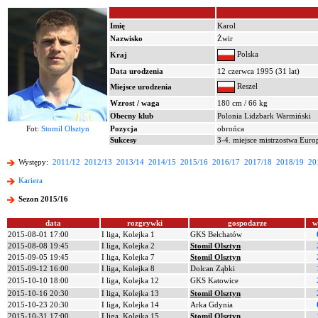
Imię
Karol
Nazwisko
Żwir
Polska
Kraj
Data urodzenia
12 czerwca 1995 (31 lat)
Reszel
Miejsce urodzenia
Wzrost / waga
180 cm / 66 kg
Obecny klub
Polonia Lidzbark Warmiński
Fot:
Stomil Olsztyn
Pozycja
obrońca
Sukcesy
3-4. miejsce mistrzostwa Eur
Występy:
2011/12
2012/13
2013/14
2014/15
2015/16
2016/17
2017/18
2018/19
20
Kariera
Sezon 2015/16
data
rozgrywki
gospodarze
w
2015-08-01 17:00
I liga, Kolejka 1
GKS Bełchatów
2015-08-08 19:45
I liga, Kolejka 2
Stomil Olsztyn
2015-09-05 19:45
I liga, Kolejka 7
Stomil Olsztyn
2015-09-12 16:00
I liga, Kolejka 8
Dolcan Ząbki
2015-10-10 18:00
I liga, Kolejka 12
GKS Katowice
2015-10-16 20:30
I liga, Kolejka 13
Stomil Olsztyn
2015-10-23 20:30
I liga, Kolejka 14
Arka Gdynia
2015-10-31 17:00
I liga, Kolejka 15
Stomil Olsztyn