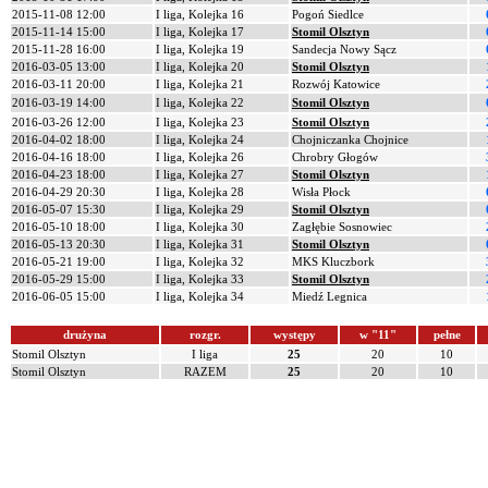
2015-11-08 12:00
I liga, Kolejka 16
Pogoń Siedlce
2015-11-14 15:00
I liga, Kolejka 17
Stomil Olsztyn
2015-11-28 16:00
I liga, Kolejka 19
Sandecja Nowy Sącz
2016-03-05 13:00
I liga, Kolejka 20
Stomil Olsztyn
2016-03-11 20:00
I liga, Kolejka 21
Rozwój Katowice
2016-03-19 14:00
I liga, Kolejka 22
Stomil Olsztyn
2016-03-26 12:00
I liga, Kolejka 23
Stomil Olsztyn
2016-04-02 18:00
I liga, Kolejka 24
Chojniczanka Chojnice
2016-04-16 18:00
I liga, Kolejka 26
Chrobry Głogów
2016-04-23 18:00
I liga, Kolejka 27
Stomil Olsztyn
2016-04-29 20:30
I liga, Kolejka 28
Wisła Płock
2016-05-07 15:30
I liga, Kolejka 29
Stomil Olsztyn
2016-05-10 18:00
I liga, Kolejka 30
Zagłębie Sosnowiec
2016-05-13 20:30
I liga, Kolejka 31
Stomil Olsztyn
2016-05-21 19:00
I liga, Kolejka 32
MKS Kluczbork
2016-05-29 15:00
I liga, Kolejka 33
Stomil Olsztyn
2016-06-05 15:00
I liga, Kolejka 34
Miedź Legnica
drużyna
rozgr.
występy
w "11"
pełne
Stomil Olsztyn
I liga
25
20
10
Stomil Olsztyn
RAZEM
25
20
10