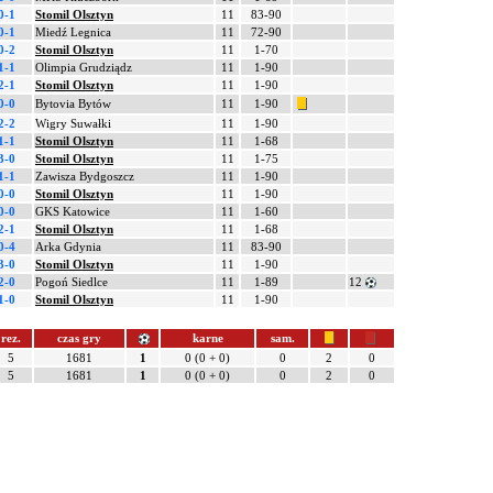
0-1
Stomil Olsztyn
11
83-90
0-1
Miedź Legnica
11
72-90
0-2
Stomil Olsztyn
11
1-70
1-1
Olimpia Grudziądz
11
1-90
2-1
Stomil Olsztyn
11
1-90
0-0
Bytovia Bytów
11
1-90
2-2
Wigry Suwałki
11
1-90
1-1
Stomil Olsztyn
11
1-68
3-0
Stomil Olsztyn
11
1-75
1-1
Zawisza Bydgoszcz
11
1-90
0-0
Stomil Olsztyn
11
1-90
0-0
GKS Katowice
11
1-60
2-1
Stomil Olsztyn
11
1-68
0-4
Arka Gdynia
11
83-90
3-0
Stomil Olsztyn
11
1-90
2-0
Pogoń Siedlce
11
1-89
12
1-0
Stomil Olsztyn
11
1-90
rez.
czas gry
karne
sam.
5
1681
1
0 (0 + 0)
0
2
0
5
1681
1
0 (0 + 0)
0
2
0