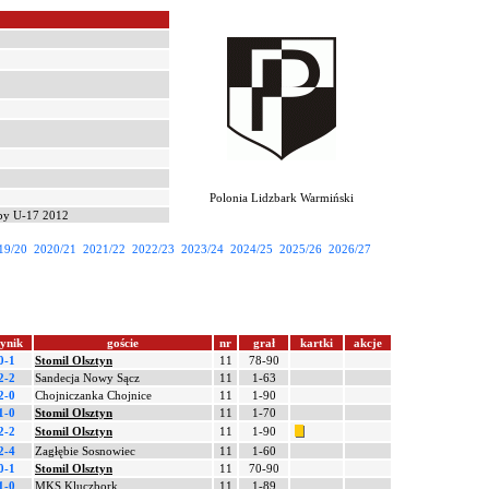
Polonia Lidzbark Warmiński
opy U-17 2012
19/20
2020/21
2021/22
2022/23
2023/24
2024/25
2025/26
2026/27
ynik
goście
nr
grał
kartki
akcje
0-1
Stomil Olsztyn
11
78-90
2-2
Sandecja Nowy Sącz
11
1-63
2-0
Chojniczanka Chojnice
11
1-90
1-0
Stomil Olsztyn
11
1-70
2-2
Stomil Olsztyn
11
1-90
2-4
Zagłębie Sosnowiec
11
1-60
0-1
Stomil Olsztyn
11
70-90
1-0
MKS Kluczbork
11
1-89