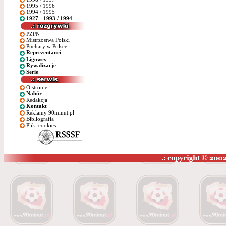
1995 / 1996
1994 / 1995
1927 - 1993 / 1994
PZPN
Mistrzostwa Polski
Puchary w Polsce
Reprezentanci
Ligowcy
Rywalizacje
Serie
O stronie
Nabór
Redakcja
Kontakt
Reklamy 90minut.pl
Bibliografia
Pliki cookies