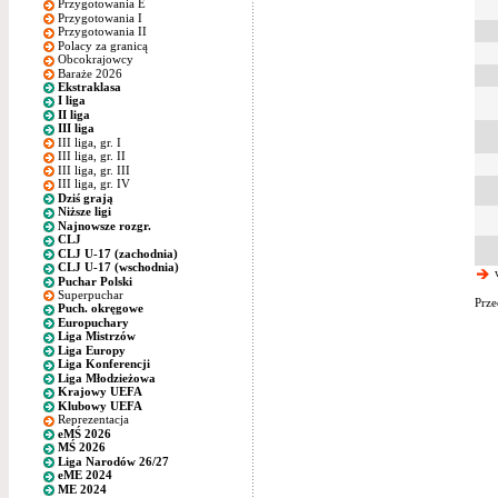
Przygotowania E
Przygotowania I
Przygotowania II
Polacy za granicą
Obcokrajowcy
Baraże 2026
Ekstraklasa
I liga
II liga
III liga
III liga, gr. I
III liga, gr. II
III liga, gr. III
III liga, gr. IV
Dziś grają
Niższe ligi
Najnowsze rozgr.
CLJ
CLJ U-17 (zachodnia)
CLJ U-17 (wschodnia)
w
Puchar Polski
Superpuchar
Prze
Puch. okręgowe
Europuchary
Liga Mistrzów
Liga Europy
Liga Konferencji
Liga Młodzieżowa
Krajowy UEFA
Klubowy UEFA
Reprezentacja
eMŚ 2026
MŚ 2026
Liga Narodów 26/27
eME 2024
ME 2024