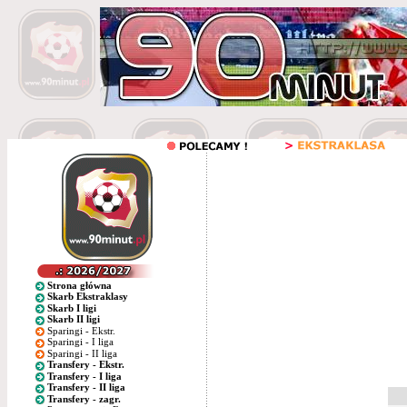
Strona główna
Skarb Ekstraklasy
Skarb I ligi
Skarb II ligi
Sparingi - Ekstr.
Sparingi - I liga
Sparingi - II liga
Transfery - Ekstr.
Transfery - I liga
Transfery - II liga
Transfery - zagr.