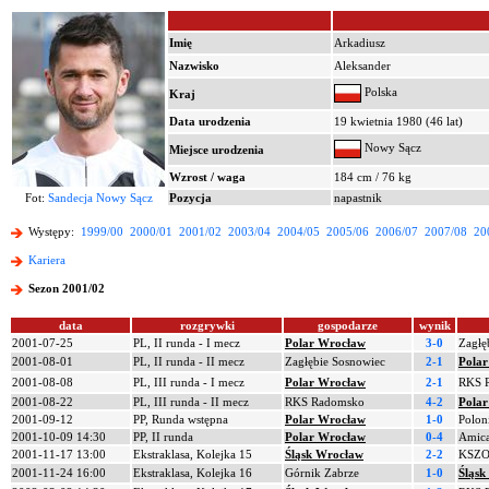
Imię
Arkadiusz
Nazwisko
Aleksander
Polska
Kraj
Data urodzenia
19 kwietnia 1980 (46 lat)
Nowy Sącz
Miejsce urodzenia
Wzrost / waga
184 cm / 76 kg
Fot:
Sandecja Nowy Sącz
Pozycja
napastnik
Występy:
1999/00
2000/01
2001/02
2003/04
2004/05
2005/06
2006/07
2007/08
20
Kariera
Sezon 2001/02
data
rozgrywki
gospodarze
wynik
2001-07-25
PL, II runda - I mecz
Polar Wrocław
3-0
Zagłę
2001-08-01
PL, II runda - II mecz
Zagłębie Sosnowiec
2-1
Pola
2001-08-08
PL, III runda - I mecz
Polar Wrocław
2-1
RKS 
2001-08-22
PL, III runda - II mecz
RKS Radomsko
4-2
Pola
2001-09-12
PP, Runda wstępna
Polar Wrocław
1-0
Polon
2001-10-09 14:30
PP, II runda
Polar Wrocław
0-4
Amic
2001-11-17 13:00
Ekstraklasa, Kolejka 15
Śląsk Wrocław
2-2
KSZO 
2001-11-24 16:00
Ekstraklasa, Kolejka 16
Górnik Zabrze
1-0
Śląsk