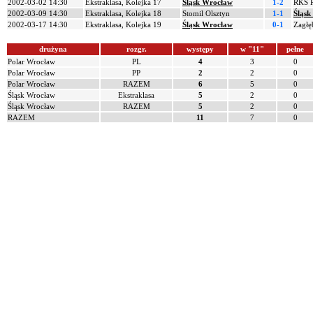
2002-03-02 14:30
Ekstraklasa, Kolejka 17
Śląsk Wrocław
1-2
RKS 
2002-03-09 14:30
Ekstraklasa, Kolejka 18
Stomil Olsztyn
1-1
Śląsk
2002-03-17 14:30
Ekstraklasa, Kolejka 19
Śląsk Wrocław
0-1
Zagłę
drużyna
rozgr.
występy
w "11"
pełne
Polar Wrocław
PL
4
3
0
Polar Wrocław
PP
2
2
0
Polar Wrocław
RAZEM
6
5
0
Śląsk Wrocław
Ekstraklasa
5
2
0
Śląsk Wrocław
RAZEM
5
2
0
RAZEM
11
7
0