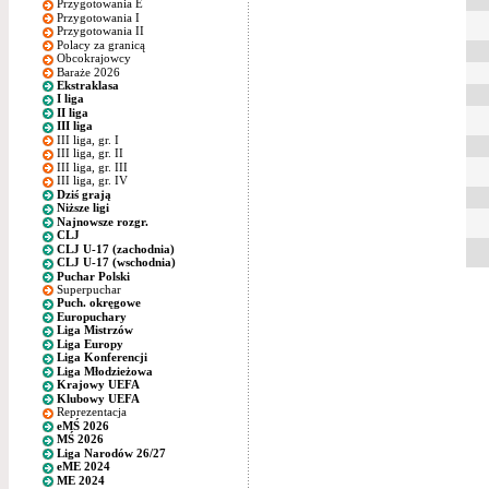
Przygotowania E
Przygotowania I
Przygotowania II
Polacy za granicą
Obcokrajowcy
Baraże 2026
Ekstraklasa
I liga
II liga
III liga
III liga, gr. I
III liga, gr. II
III liga, gr. III
III liga, gr. IV
Dziś grają
Niższe ligi
Najnowsze rozgr.
CLJ
CLJ U-17 (zachodnia)
CLJ U-17 (wschodnia)
Puchar Polski
Superpuchar
Puch. okręgowe
Europuchary
Liga Mistrzów
Liga Europy
Liga Konferencji
Liga Młodzieżowa
Krajowy UEFA
Klubowy UEFA
Reprezentacja
eMŚ 2026
MŚ 2026
Liga Narodów 26/27
eME 2024
ME 2024