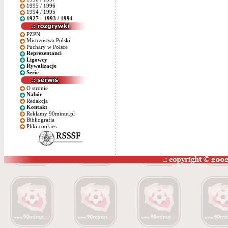
1995 / 1996
1994 / 1995
1927 - 1993 / 1994
PZPN
Mistrzostwa Polski
Puchary w Polsce
Reprezentanci
Ligowcy
Rywalizacje
Serie
O stronie
Nabór
Redakcja
Kontakt
Reklamy 90minut.pl
Bibliografia
Pliki cookies