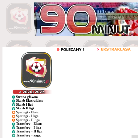
Strona główna
Skarb Ekstraklasy
Skarb I ligi
Skarb II ligi
Sparingi - Ekstr.
Sparingi - I liga
Sparingi - II liga
Transfery - Ekstr.
Transfery - I liga
Transfery - II liga
Transfery - zagr.