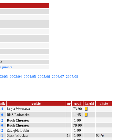
93
a juniora
02/03
2003/04
2004/05
2005/06
2006/07
2007/08
nik
goście
nr
grał
kartki
akcje
-4
Legia Warszawa
73-90
-0
RKS Radomsko
1-45
-2
Ruch Chorzów
1-90
-0
Ruch Chorzów
78-90
-2
Zagłębie Lubin
1-90
-1
Śląsk Wrocław
17
1-90
65