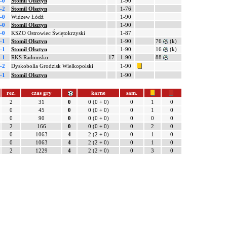
-0
Stomil Olsztyn
1-90
-2
Stomil Olsztyn
1-76
-0
Widzew Łódź
1-90
-0
Stomil Olsztyn
1-90
-0
KSZO Ostrowiec Świętokrzyski
1-87
-1
Stomil Olsztyn
1-90
76
(k)
-1
Stomil Olsztyn
1-90
16
(k)
-1
RKS Radomsko
17
1-90
88
-2
Dyskobolia Grodzisk Wielkopolski
1-90
-1
Stomil Olsztyn
1-90
rez.
czas gry
karne
sam.
2
31
0
0 (0 + 0)
0
1
0
0
45
0
0 (0 + 0)
0
1
0
0
90
0
0 (0 + 0)
0
0
0
2
166
0
0 (0 + 0)
0
2
0
0
1063
4
2 (2 + 0)
0
1
0
0
1063
4
2 (2 + 0)
0
1
0
2
1229
4
2 (2 + 0)
0
3
0