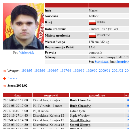
Imię
Maciej
Nazwisko
Terlecki
Polska
Kraj
Data urodzenia
9 marca 1977 (49 lat)
Pruszków
Miejsce urodzenia
Wzrost / waga
178 cm / 82 kg
Reprezentacja Polski
1A-0
Fot:
Widzewiak
Pozycja
pomocnik
Sukcesy
mistrzostwo Europy U-16 19
Syn
Stanisława
, brat
Stanisław
Występy:
1994/95
1995/96
1996/97
1997/98
1998/99
1999/00
2000/01
2001/02
20
Kariera
Sezon 2001/02
data
rozgrywki
gospodarze
wy
2001-08-03 19:00
Ekstraklasa, Kolejka 3
Ruch Chorzów
0
2001-08-29 17:00
PL, IV runda - I mecz
Ruch Chorzów
0
2001-10-10 19:00
PP, II runda
Odra Opole
1
2001-10-27 14:45
Ekstraklasa, Kolejka 13
Śląsk Wrocław
1
2002-03-02 14:30
Ekstraklasa, Kolejka 17
Stomil Olsztyn
2
2002-03-09 14:30
Ekstraklasa, Kolejka 18
Stomil Olsztyn
1