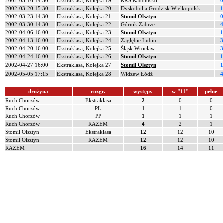
2002-03-16 14:30
Ekstraklasa, Kolejka 19
RKS Radomsko
0
2002-03-20 15:30
Ekstraklasa, Kolejka 20
Dyskobolia Grodzisk Wielkopolski
1
2002-03-23 14:30
Ekstraklasa, Kolejka 21
Stomil Olsztyn
0
2002-03-30 14:30
Ekstraklasa, Kolejka 22
Górnik Zabrze
4
2002-04-06 16:00
Ekstraklasa, Kolejka 23
Stomil Olsztyn
1
2002-04-13 16:00
Ekstraklasa, Kolejka 24
Zagłębie Lubin
3
2002-04-20 16:00
Ekstraklasa, Kolejka 25
Śląsk Wrocław
3
2002-04-24 16:00
Ekstraklasa, Kolejka 26
Stomil Olsztyn
1
2002-04-27 16:00
Ekstraklasa, Kolejka 27
Stomil Olsztyn
1
2002-05-05 17:15
Ekstraklasa, Kolejka 28
Widzew Łódź
4
drużyna
rozgr.
występy
w "11"
pełne
Ruch Chorzów
Ekstraklasa
2
0
0
Ruch Chorzów
PL
1
1
0
Ruch Chorzów
PP
1
1
1
Ruch Chorzów
RAZEM
4
2
1
Stomil Olsztyn
Ekstraklasa
12
12
10
Stomil Olsztyn
RAZEM
12
12
10
RAZEM
16
14
11