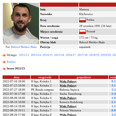
Imię
Mateusz
Nazwisko
Klichowicz
Polska
Kraj
Data urodzenia
28 września 1991 (34 lata)
Poznań
Miejsce urodzenia
Wzrost / waga
175 cm / 73 kg
Obecny klub
Rekord Bielsko-Biała
Fot:
Rekord Bielsko-Biała
Pozycja
napastnik
Występy:
2011/12
2013/14
2014/15
2015/16
2016/17
2017/18
2018/19
2019/20
20
Kariera
Sezon 2022/23
data
rozgrywki
gospodarze
wyni
2022-07-16 18:00
II liga, Kolejka 1
Wisła Puławy
0-1
2022-07-23 18:00
II liga, Kolejka 2
Wisła Puławy
3-1
2022-07-27 18:00
PP, Runda wstępna
Radunia Stężyca
3-2
2022-07-30 17:00
II liga, Kolejka 3
Siarka Tarnobrzeg
2-4
2022-08-06 18:00
II liga, Kolejka 4
Wisła Puławy
1-0
2022-08-10 18:00
II liga, Kolejka 5
Kotwica Kołobrzeg
2-1
2022-08-14 18:00
II liga, Kolejka 6
Wisła Puławy
1-2
2022-08-20 19:11
II liga, Kolejka 7
Polonia Warszawa
0-0
2022-08-26 17:00
II liga, Kolejka 8
Wisła Puławy
3-2