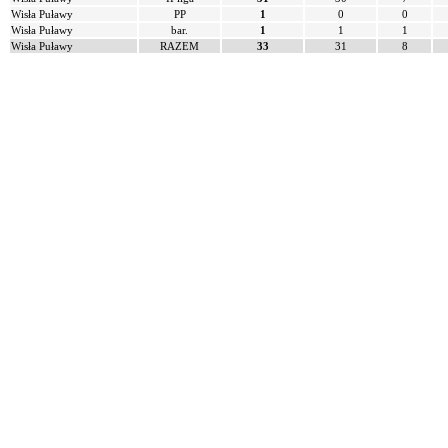
Wisła Puławy
PP
1
0
0
Wisła Puławy
bar.
1
1
1
Wisła Puławy
RAZEM
33
31
8