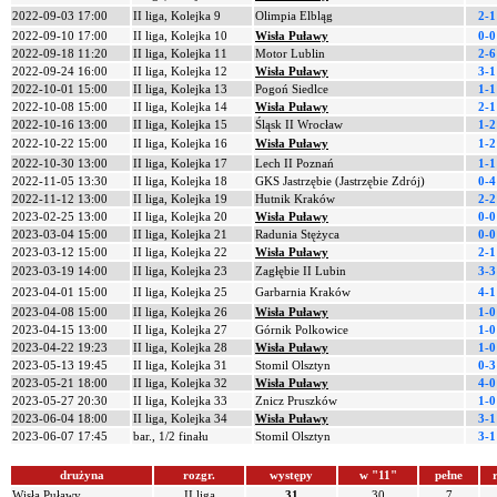
2022-09-03 17:00
II liga, Kolejka 9
Olimpia Elbląg
2-1
2022-09-10 17:00
II liga, Kolejka 10
Wisła Puławy
0-0
2022-09-18 11:20
II liga, Kolejka 11
Motor Lublin
2-6
2022-09-24 16:00
II liga, Kolejka 12
Wisła Puławy
3-1
2022-10-01 15:00
II liga, Kolejka 13
Pogoń Siedlce
1-1
2022-10-08 15:00
II liga, Kolejka 14
Wisła Puławy
2-1
2022-10-16 13:00
II liga, Kolejka 15
Śląsk II Wrocław
1-2
2022-10-22 15:00
II liga, Kolejka 16
Wisła Puławy
1-2
2022-10-30 13:00
II liga, Kolejka 17
Lech II Poznań
1-1
2022-11-05 13:30
II liga, Kolejka 18
GKS Jastrzębie (Jastrzębie Zdrój)
0-4
2022-11-12 13:00
II liga, Kolejka 19
Hutnik Kraków
2-2
2023-02-25 13:00
II liga, Kolejka 20
Wisła Puławy
0-0
2023-03-04 15:00
II liga, Kolejka 21
Radunia Stężyca
0-0
2023-03-12 15:00
II liga, Kolejka 22
Wisła Puławy
2-1
2023-03-19 14:00
II liga, Kolejka 23
Zagłębie II Lubin
3-3
2023-04-01 15:00
II liga, Kolejka 25
Garbarnia Kraków
4-1
2023-04-08 15:00
II liga, Kolejka 26
Wisła Puławy
1-0
2023-04-15 13:00
II liga, Kolejka 27
Górnik Polkowice
1-0
2023-04-22 19:23
II liga, Kolejka 28
Wisła Puławy
1-0
2023-05-13 19:45
II liga, Kolejka 31
Stomil Olsztyn
0-3
2023-05-21 18:00
II liga, Kolejka 32
Wisła Puławy
4-0
2023-05-27 20:30
II liga, Kolejka 33
Znicz Pruszków
1-0
2023-06-04 18:00
II liga, Kolejka 34
Wisła Puławy
3-1
2023-06-07 17:45
bar., 1/2 finału
Stomil Olsztyn
3-1
drużyna
rozgr.
występy
w "11"
pełne
r
Wisła Puławy
II liga
31
30
7