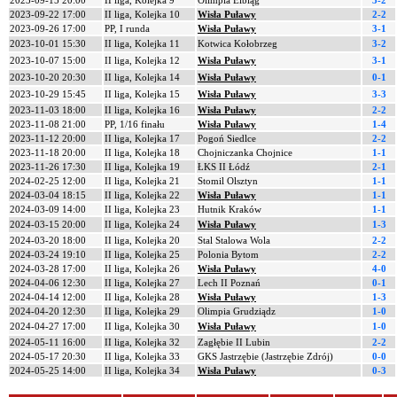
2023-09-15 20:00
II liga, Kolejka 9
Olimpia Elbląg
3-2
2023-09-22 17:00
II liga, Kolejka 10
Wisła Puławy
2-2
2023-09-26 17:00
PP, I runda
Wisła Puławy
3-1
2023-10-01 15:30
II liga, Kolejka 11
Kotwica Kołobrzeg
3-2
2023-10-07 15:00
II liga, Kolejka 12
Wisła Puławy
3-1
2023-10-20 20:30
II liga, Kolejka 14
Wisła Puławy
0-1
2023-10-29 15:45
II liga, Kolejka 15
Wisła Puławy
3-3
2023-11-03 18:00
II liga, Kolejka 16
Wisła Puławy
2-2
2023-11-08 21:00
PP, 1/16 finału
Wisła Puławy
1-4
2023-11-12 20:00
II liga, Kolejka 17
Pogoń Siedlce
2-2
2023-11-18 20:00
II liga, Kolejka 18
Chojniczanka Chojnice
1-1
2023-11-26 17:30
II liga, Kolejka 19
ŁKS II Łódź
2-1
2024-02-25 12:00
II liga, Kolejka 21
Stomil Olsztyn
1-1
2024-03-04 18:15
II liga, Kolejka 22
Wisła Puławy
1-1
2024-03-09 14:00
II liga, Kolejka 23
Hutnik Kraków
1-1
2024-03-15 20:00
II liga, Kolejka 24
Wisła Puławy
1-3
2024-03-20 18:00
II liga, Kolejka 20
Stal Stalowa Wola
2-2
2024-03-24 19:10
II liga, Kolejka 25
Polonia Bytom
2-2
2024-03-28 17:00
II liga, Kolejka 26
Wisła Puławy
4-0
2024-04-06 12:30
II liga, Kolejka 27
Lech II Poznań
0-1
2024-04-14 12:00
II liga, Kolejka 28
Wisła Puławy
1-3
2024-04-20 12:30
II liga, Kolejka 29
Olimpia Grudziądz
1-0
2024-04-27 17:00
II liga, Kolejka 30
Wisła Puławy
1-0
2024-05-11 16:00
II liga, Kolejka 32
Zagłębie II Lubin
2-2
2024-05-17 20:30
II liga, Kolejka 33
GKS Jastrzębie (Jastrzębie Zdrój)
0-0
2024-05-25 14:00
II liga, Kolejka 34
Wisła Puławy
0-3