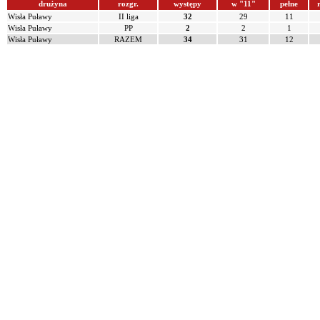
drużyna
rozgr.
występy
w "11"
pełne
r
Wisła Puławy
II liga
32
29
11
Wisła Puławy
PP
2
2
1
Wisła Puławy
RAZEM
34
31
12