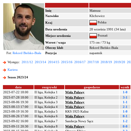
Imię
Mateusz
Nazwisko
Klichowicz
Polska
Kraj
Data urodzenia
28 września 1991 (34 lata)
Poznań
Miejsce urodzenia
Wzrost / waga
175 cm / 73 kg
Obecny klub
Rekord Bielsko-Biała
Fot:
Rekord Bielsko-Biała
Pozycja
napastnik
Występy:
2011/12
2013/14
2014/15
2015/16
2016/17
2017/18
2018/19
2019/20
20
Kariera
Sezon 2023/24
data
rozgrywki
gospodarze
wynik
2023-07-22 18:00
II liga, Kolejka 1
Wisła Puławy
1-0
2023-07-28 18:00
II liga, Kolejka 2
Wisła Puławy
3-1
2023-08-06 19:30
II liga, Kolejka 3
Wisła Puławy
1-1
2023-08-13 17:00
II liga, Kolejka 4
Wisła Puławy
2-1
2023-08-19 16:30
II liga, Kolejka 5
KKS 1925 Kalisz
1-0
2023-08-26 17:00
II liga, Kolejka 6
Wisła Puławy
0-1
2023-09-02 16:00
II liga, Kolejka 7
Sandecja Nowy Sącz
1-2
2023-09-11 20:30
II liga, Kolejka 8
Wisła Puławy
0-0