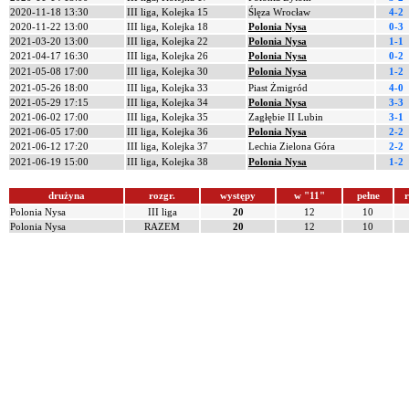
2020-11-18 13:30
III liga, Kolejka 15
Ślęza Wrocław
4-2
2020-11-22 13:00
III liga, Kolejka 18
Polonia Nysa
0-3
2021-03-20 13:00
III liga, Kolejka 22
Polonia Nysa
1-1
2021-04-17 16:30
III liga, Kolejka 26
Polonia Nysa
0-2
2021-05-08 17:00
III liga, Kolejka 30
Polonia Nysa
1-2
2021-05-26 18:00
III liga, Kolejka 33
Piast Żmigród
4-0
2021-05-29 17:15
III liga, Kolejka 34
Polonia Nysa
3-3
2021-06-02 17:00
III liga, Kolejka 35
Zagłębie II Lubin
3-1
2021-06-05 17:00
III liga, Kolejka 36
Polonia Nysa
2-2
2021-06-12 17:20
III liga, Kolejka 37
Lechia Zielona Góra
2-2
2021-06-19 15:00
III liga, Kolejka 38
Polonia Nysa
1-2
drużyna
rozgr.
występy
w "11"
pełne
r
Polonia Nysa
III liga
20
12
10
Polonia Nysa
RAZEM
20
12
10