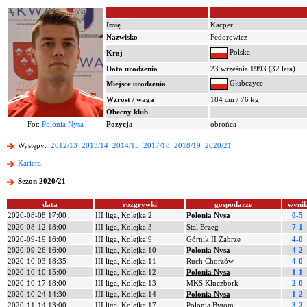
Imię
Kacper
Nazwisko
Fedorowicz
Polska
Kraj
Data urodzenia
23 września 1993 (32 lata)
Głubczyce
Miejsce urodzenia
Wzrost / waga
184 cm / 76 kg
Obecny klub
Fot:
Polonia Nysa
Pozycja
obrońca
Występy:
2012/13
2013/14
2014/15
2017/18
2018/19
2020/21
Kariera
Sezon 2020/21
data
rozgrywki
gospodarze
wyni
2020-08-08 17:00
III liga, Kolejka 2
Polonia Nysa
0-5
2020-08-12 18:00
III liga, Kolejka 3
Stal Brzeg
7-1
2020-09-19 16:00
III liga, Kolejka 9
Górnik II Zabrze
4-0
2020-09-26 16:00
III liga, Kolejka 10
Polonia Nysa
4-2
2020-10-03 18:35
III liga, Kolejka 11
Ruch Chorzów
4-0
2020-10-10 15:00
III liga, Kolejka 12
Polonia Nysa
1-1
2020-10-17 18:00
III liga, Kolejka 13
MKS Kluczbork
2-0
2020-10-24 14:30
III liga, Kolejka 14
Polonia Nysa
1-2
2020-11-14 13:00
III liga, Kolejka 17
Polonia Bytom
3-2