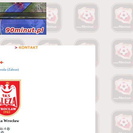
woda (Zabrze)
za Wrocław
ki 4
4