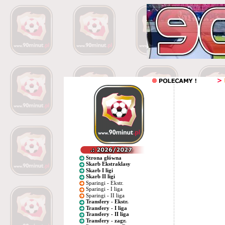
Strona główna
Skarb Ekstraklasy
Skarb I ligi
Skarb II ligi
Sparingi - Ekstr.
Sparingi - I liga
Sparingi - II liga
Transfery - Ekstr.
Transfery - I liga
Transfery - II liga
Transfery - zagr.