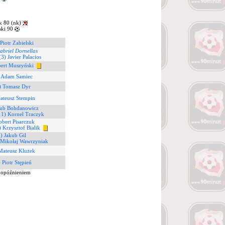
k 80 (nk)
ki 90
Piotr Zabielski
abriel Dornellas
(3) Javier Palacios
ert Muszyński
 Adam Samiec
) Tomasz Dyr
ateusz Stempin
kub Bohdanowicz
11) Kornel Traczyk
obert Pisarczuk
) Krzysztof Bialik
4) Jakub Gil
 Mikołaj Wawrzyniak
Mateusz Kluzek
 Piotr Stępień
 opóźnieniem