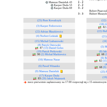
Mateusz Danieluk 43
1 - 2
Kacper Duda 53
2 - 2
Kacper Duda 69
3 - 2
Robert Pisarczu
3 - 3
Hubert Muszyńs
(25) Piotr Kowalczyk
(12) 
(18)
G
(3) Kacper Fedorowicz
82
(22) Hub
(22) Adrian Błaszkiewicz
(4) Norbert Leśniak
(21)
(15) Michał Czabanowski
(16
(8) Patryk Ostrowski
(5) M
87
(13) Daniel Golus
(19) Patryk Perkowski
(8) Ja
90
(2) Michał Markiewicz
68
(
(6) R
(16) Mateusz Nazar
82
(15
(
(6) Paweł Witsanko
68
(9)
(9) Mateusz Danieluk
(25) 
(17) Kacper Duda
(19)
83
(20) Jakub Wojtaszek
mecz pierwotnie zaplanowany na 17:00 rozpoczął się z 15-minutowym