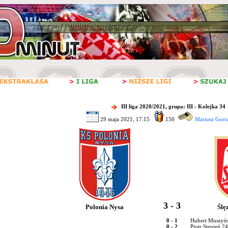
III liga 2020/2021, grupa: III - Kolejka 34
29 maja 2021, 17:15
150
Mariusz Gori
3 - 3
Polonia Nysa
Ślę
0 - 1
Hubert Muszyńs
0 - 2
Piotr Stępień 2