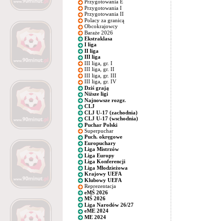
Przygotowania E
Przygotowania I
Przygotowania II
Polacy za granicą
Obcokrajowcy
Baraże 2026
Ekstraklasa
I liga
II liga
III liga
III liga, gr. I
III liga, gr. II
III liga, gr. III
III liga, gr. IV
Dziś grają
Niższe ligi
Najnowsze rozgr.
CLJ
CLJ U-17 (zachodnia)
CLJ U-17 (wschodnia)
Puchar Polski
Superpuchar
Puch. okręgowe
Europuchary
Liga Mistrzów
Liga Europy
Liga Konferencji
Liga Młodzieżowa
Krajowy UEFA
Klubowy UEFA
Reprezentacja
eMŚ 2026
MŚ 2026
Liga Narodów 26/27
eME 2024
ME 2024