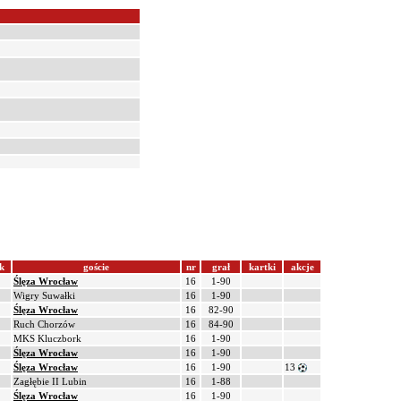
k
goście
nr
grał
kartki
akcje
Ślęza Wrocław
16
1-90
Wigry Suwałki
16
1-90
Ślęza Wrocław
16
82-90
Ruch Chorzów
16
84-90
MKS Kluczbork
16
1-90
Ślęza Wrocław
16
1-90
Ślęza Wrocław
16
1-90
13
Zagłębie II Lubin
16
1-88
Ślęza Wrocław
16
1-90