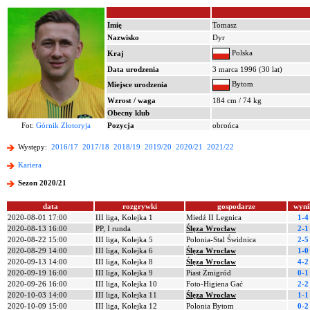
Imię
Tomasz
Nazwisko
Dyr
Polska
Kraj
Data urodzenia
3 marca 1996 (30 lat)
Bytom
Miejsce urodzenia
Wzrost / waga
184 cm / 74 kg
Obecny klub
Fot:
Górnik Złotoryja
Pozycja
obrońca
Występy:
2016/17
2017/18
2018/19
2019/20
2020/21
2021/22
Kariera
Sezon 2020/21
data
rozgrywki
gospodarze
wyni
2020-08-01 17:00
III liga, Kolejka 1
Miedź II Legnica
1-4
2020-08-13 16:00
PP, I runda
Ślęza Wrocław
2-1
2020-08-22 15:00
III liga, Kolejka 5
Polonia-Stal Świdnica
2-5
2020-08-29 14:00
III liga, Kolejka 6
Ślęza Wrocław
1-0
2020-09-13 14:00
III liga, Kolejka 8
Ślęza Wrocław
4-2
2020-09-19 16:00
III liga, Kolejka 9
Piast Żmigród
0-1
2020-09-26 16:00
III liga, Kolejka 10
Foto-Higiena Gać
2-2
2020-10-03 14:00
III liga, Kolejka 11
Ślęza Wrocław
1-1
2020-10-09 15:00
III liga, Kolejka 12
Polonia Bytom
0-2