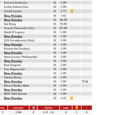
Pniówek Pawłowice
16
1-90
Lechia Zielona Góra
16
1-90
Górnik Łęczna
16
1-73
Ślęza Wrocław
16
1-65
Ślęza Wrocław
16
46-90
Stal Brzeg
16
78-90
Gwarek Tarnowskie Góry
16
87-90
Miedź II Legnica
16
1-90
Ślęza Wrocław
16
1-90
LKS Goczałkowice Zdrój
16
1-90
Ślęza Wrocław
16
1-90
Polonia-Stal Świdnica
16
1-90
Ślęza Wrocław
16
1-90
Warta Gorzów Wielkopolski
16
1-90
Ślęza Wrocław
16
1-90
Piast Żmigród
16
1-90
Foto-Higiena Gać
16
1-90
Ślęza Wrocław
16
1-90
Polonia Bytom
16
1-90
Ślęza Wrocław
16
1-90
78
Rekord Bielsko-Biała
16
1-90
Ślęza Wrocław
16
1-90
ROW 1964 Rybnik
16
1-90
Ślęza Wrocław
16
1-45
rez.
czas gry
karne
sam.
5
2346
2
0 (0 + 0)
0
1
0