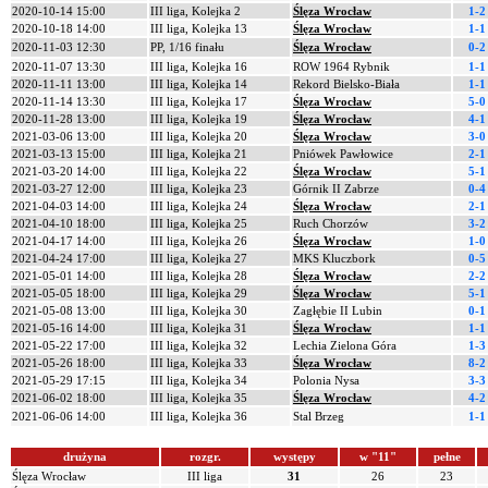
2020-10-14 15:00
III liga, Kolejka 2
Ślęza Wrocław
1-2
2020-10-18 14:00
III liga, Kolejka 13
Ślęza Wrocław
1-1
2020-11-03 12:30
PP, 1/16 finału
Ślęza Wrocław
0-2
2020-11-07 13:30
III liga, Kolejka 16
ROW 1964 Rybnik
1-1
2020-11-11 13:00
III liga, Kolejka 14
Rekord Bielsko-Biała
1-1
2020-11-14 13:30
III liga, Kolejka 17
Ślęza Wrocław
5-0
2020-11-28 13:00
III liga, Kolejka 19
Ślęza Wrocław
4-1
2021-03-06 13:00
III liga, Kolejka 20
Ślęza Wrocław
3-0
2021-03-13 15:00
III liga, Kolejka 21
Pniówek Pawłowice
2-1
2021-03-20 14:00
III liga, Kolejka 22
Ślęza Wrocław
5-1
2021-03-27 12:00
III liga, Kolejka 23
Górnik II Zabrze
0-4
2021-04-03 14:00
III liga, Kolejka 24
Ślęza Wrocław
2-1
2021-04-10 18:00
III liga, Kolejka 25
Ruch Chorzów
3-2
2021-04-17 14:00
III liga, Kolejka 26
Ślęza Wrocław
1-0
2021-04-24 17:00
III liga, Kolejka 27
MKS Kluczbork
0-5
2021-05-01 14:00
III liga, Kolejka 28
Ślęza Wrocław
2-2
2021-05-05 18:00
III liga, Kolejka 29
Ślęza Wrocław
5-1
2021-05-08 13:00
III liga, Kolejka 30
Zagłębie II Lubin
0-1
2021-05-16 14:00
III liga, Kolejka 31
Ślęza Wrocław
1-1
2021-05-22 17:00
III liga, Kolejka 32
Lechia Zielona Góra
1-3
2021-05-26 18:00
III liga, Kolejka 33
Ślęza Wrocław
8-2
2021-05-29 17:15
III liga, Kolejka 34
Polonia Nysa
3-3
2021-06-02 18:00
III liga, Kolejka 35
Ślęza Wrocław
4-2
2021-06-06 14:00
III liga, Kolejka 36
Stal Brzeg
1-1
drużyna
rozgr.
występy
w "11"
pełne
Ślęza Wrocław
III liga
31
26
23