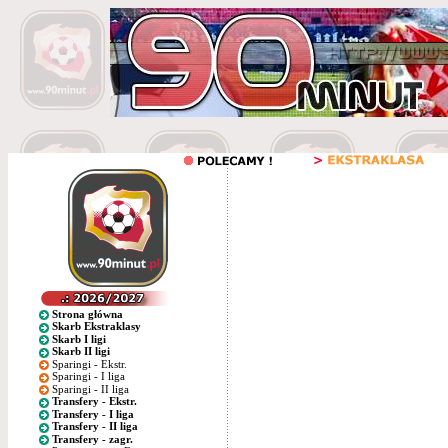
Strona główna
Skarb Ekstraklasy
Skarb I ligi
Skarb II ligi
Sparingi - Ekstr.
Sparingi - I liga
Sparingi - II liga
Transfery - Ekstr.
Transfery - I liga
Transfery - II liga
Transfery - zagr.