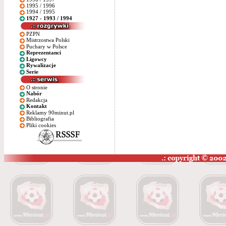
1995 / 1996
1994 / 1995
1927 - 1993 / 1994
PZPN
Mistrzostwa Polski
Puchary w Polsce
Reprezentanci
Ligowcy
Rywalizacje
Serie
O stronie
Nabór
Redakcja
Kontakt
Reklamy 90minut.pl
Bibliografia
Pliki cookies