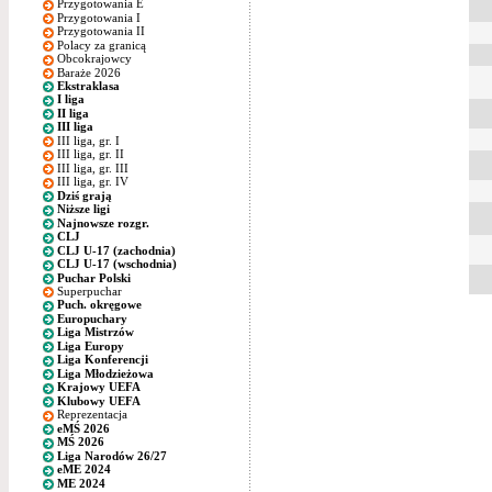
Przygotowania E
Przygotowania I
Przygotowania II
Polacy za granicą
Obcokrajowcy
Baraże 2026
Ekstraklasa
I liga
II liga
III liga
III liga, gr. I
III liga, gr. II
III liga, gr. III
III liga, gr. IV
Dziś grają
Niższe ligi
Najnowsze rozgr.
CLJ
CLJ U-17 (zachodnia)
CLJ U-17 (wschodnia)
Puchar Polski
Superpuchar
Puch. okręgowe
Europuchary
Liga Mistrzów
Liga Europy
Liga Konferencji
Liga Młodzieżowa
Krajowy UEFA
Klubowy UEFA
Reprezentacja
eMŚ 2026
MŚ 2026
Liga Narodów 26/27
eME 2024
ME 2024