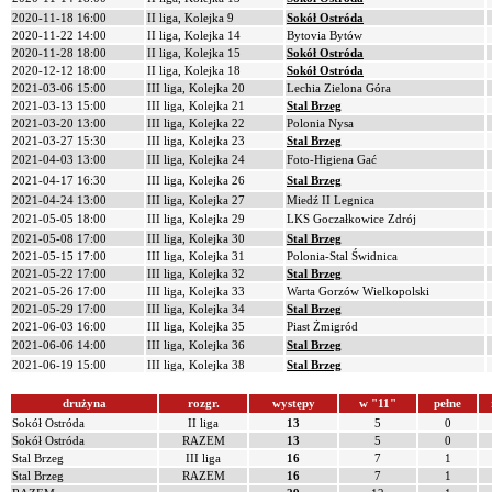
2020-11-18 16:00
II liga, Kolejka 9
Sokół Ostróda
2020-11-22 14:00
II liga, Kolejka 14
Bytovia Bytów
2020-11-28 18:00
II liga, Kolejka 15
Sokół Ostróda
2020-12-12 18:00
II liga, Kolejka 18
Sokół Ostróda
2021-03-06 15:00
III liga, Kolejka 20
Lechia Zielona Góra
2021-03-13 15:00
III liga, Kolejka 21
Stal Brzeg
2021-03-20 13:00
III liga, Kolejka 22
Polonia Nysa
2021-03-27 15:30
III liga, Kolejka 23
Stal Brzeg
2021-04-03 13:00
III liga, Kolejka 24
Foto-Higiena Gać
2021-04-17 16:30
III liga, Kolejka 26
Stal Brzeg
2021-04-24 13:00
III liga, Kolejka 27
Miedź II Legnica
2021-05-05 18:00
III liga, Kolejka 29
LKS Goczałkowice Zdrój
2021-05-08 17:00
III liga, Kolejka 30
Stal Brzeg
2021-05-15 17:00
III liga, Kolejka 31
Polonia-Stal Świdnica
2021-05-22 17:00
III liga, Kolejka 32
Stal Brzeg
2021-05-26 17:00
III liga, Kolejka 33
Warta Gorzów Wielkopolski
2021-05-29 17:00
III liga, Kolejka 34
Stal Brzeg
2021-06-03 16:00
III liga, Kolejka 35
Piast Żmigród
2021-06-06 14:00
III liga, Kolejka 36
Stal Brzeg
2021-06-19 15:00
III liga, Kolejka 38
Stal Brzeg
drużyna
rozgr.
występy
w "11"
pełne
Sokół Ostróda
II liga
13
5
0
Sokół Ostróda
RAZEM
13
5
0
Stal Brzeg
III liga
16
7
1
Stal Brzeg
RAZEM
16
7
1