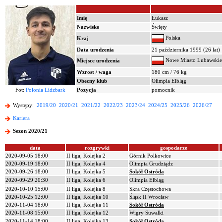
Imię
Łukasz
Nazwisko
Święty
Polska
Kraj
Data urodzenia
21 października 1999 (26 lat)
Nowe Miasto Lubawskie
Miejsce urodzenia
Wzrost / waga
180 cm / 76 kg
Obecny klub
Olimpia Elbląg
Fot:
Polonia Lidzbark
Pozycja
pomocnik
Występy:
2019/20
2020/21
2021/22
2022/23
2023/24
2024/25
2025/26
2026/27
Kariera
Sezon 2020/21
data
rozgrywki
gospodarze
2020-09-05 18:00
II liga, Kolejka 2
Górnik Polkowice
2020-09-19 18:00
II liga, Kolejka 4
Olimpia Grudziądz
2020-09-26 18:00
II liga, Kolejka 5
Sokół Ostróda
2020-09-29 20:30
II liga, Kolejka 6
Olimpia Elbląg
2020-10-10 15:00
II liga, Kolejka 8
Skra Częstochowa
2020-10-25 12:00
II liga, Kolejka 10
Śląsk II Wrocław
2020-11-04 18:00
II liga, Kolejka 11
Sokół Ostróda
2020-11-08 15:00
II liga, Kolejka 12
Wigry Suwałki
2020-11-14 18:00
II liga, Kolejka 13
Sokół Ostróda