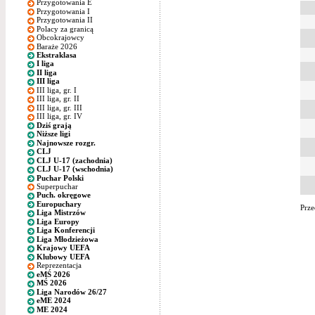
Przygotowania E
Przygotowania I
Przygotowania II
Polacy za granicą
Obcokrajowcy
Baraże 2026
Ekstraklasa
I liga
II liga
III liga
III liga, gr. I
III liga, gr. II
III liga, gr. III
III liga, gr. IV
Dziś grają
Niższe ligi
Najnowsze rozgr.
CLJ
CLJ U-17 (zachodnia)
CLJ U-17 (wschodnia)
Puchar Polski
Superpuchar
Puch. okręgowe
Europuchary
Prze
Liga Mistrzów
Liga Europy
Liga Konferencji
Liga Młodzieżowa
Krajowy UEFA
Klubowy UEFA
Reprezentacja
eMŚ 2026
MŚ 2026
Liga Narodów 26/27
eME 2024
ME 2024