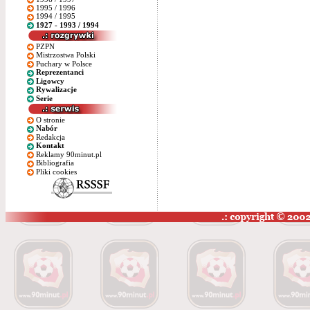
1995 / 1996
1994 / 1995
1927 - 1993 / 1994
PZPN
Mistrzostwa Polski
Puchary w Polsce
Reprezentanci
Ligowcy
Rywalizacje
Serie
O stronie
Nabór
Redakcja
Kontakt
Reklamy 90minut.pl
Bibliografia
Pliki cookies