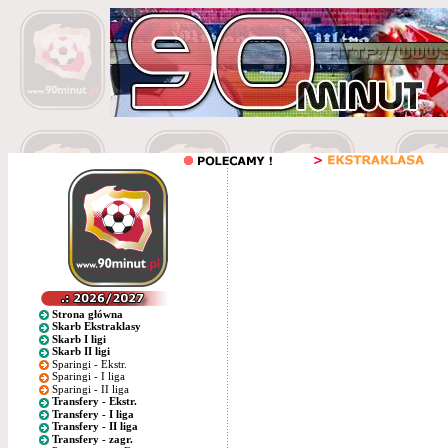
Strona główna
Skarb Ekstraklasy
Skarb I ligi
Skarb II ligi
Sparingi - Ekstr.
Sparingi - I liga
Sparingi - II liga
Transfery - Ekstr.
Transfery - I liga
Transfery - II liga
Transfery - zagr.