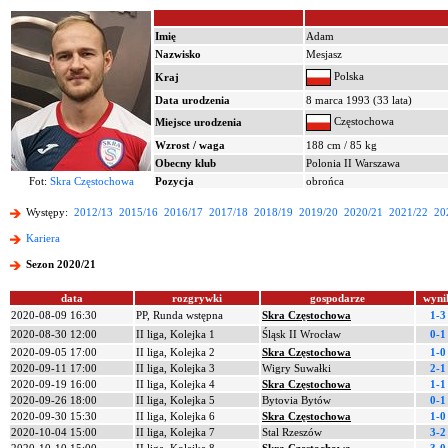
Imię
Adam
Nazwisko
Mesjasz
Polska
Kraj
Data urodzenia
8 marca 1993 (33 lata)
Częstochowa
Miejsce urodzenia
Wzrost / waga
188 cm / 85 kg
Obecny klub
Polonia II Warszawa
Fot:
Skra Częstochowa
Pozycja
obrońca
Występy:
2012/13
2015/16
2016/17
2017/18
2018/19
2019/20
2020/21
2021/22
20
Kariera
Sezon 2020/21
data
rozgrywki
gospodarze
wyni
2020-08-09 16:30
PP, Runda wstępna
Skra Częstochowa
1-3
2020-08-30 12:00
II liga, Kolejka 1
Śląsk II Wrocław
0-1
2020-09-05 17:00
II liga, Kolejka 2
Skra Częstochowa
1-0
2020-09-11 17:00
II liga, Kolejka 3
Wigry Suwałki
2-1
2020-09-19 16:00
II liga, Kolejka 4
Skra Częstochowa
1-1
2020-09-26 18:00
II liga, Kolejka 5
Bytovia Bytów
0-1
2020-09-30 15:30
II liga, Kolejka 6
Skra Częstochowa
1-0
2020-10-04 15:00
II liga, Kolejka 7
Stal Rzeszów
3-2