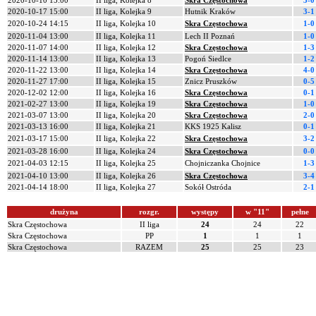
2020-10-10 15:00
II liga, Kolejka 8
Skra Częstochowa
3-0
2020-10-17 15:00
II liga, Kolejka 9
Hutnik Kraków
3-1
2020-10-24 14:15
II liga, Kolejka 10
Skra Częstochowa
1-0
2020-11-04 13:00
II liga, Kolejka 11
Lech II Poznań
1-0
2020-11-07 14:00
II liga, Kolejka 12
Skra Częstochowa
1-3
2020-11-14 13:00
II liga, Kolejka 13
Pogoń Siedlce
1-2
2020-11-22 13:00
II liga, Kolejka 14
Skra Częstochowa
4-0
2020-11-27 17:00
II liga, Kolejka 15
Znicz Pruszków
0-5
2020-12-02 12:00
II liga, Kolejka 16
Skra Częstochowa
0-1
2021-02-27 13:00
II liga, Kolejka 19
Skra Częstochowa
1-0
2021-03-07 13:00
II liga, Kolejka 20
Skra Częstochowa
2-0
2021-03-13 16:00
II liga, Kolejka 21
KKS 1925 Kalisz
0-1
2021-03-17 15:00
II liga, Kolejka 22
Skra Częstochowa
3-2
2021-03-28 16:00
II liga, Kolejka 24
Skra Częstochowa
0-0
2021-04-03 12:15
II liga, Kolejka 25
Chojniczanka Chojnice
1-3
2021-04-10 13:00
II liga, Kolejka 26
Skra Częstochowa
3-4
2021-04-14 18:00
II liga, Kolejka 27
Sokół Ostróda
2-1
drużyna
rozgr.
występy
w "11"
pełne
Skra Częstochowa
II liga
24
24
22
Skra Częstochowa
PP
1
1
1
Skra Częstochowa
RAZEM
25
25
23