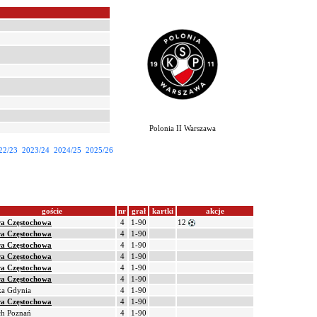
Polonia II Warszawa
22/23
2023/24
2024/25
2025/26
goście
nr
grał
kartki
akcje
ra Częstochowa
4
1-90
12
ra Częstochowa
4
1-90
ra Częstochowa
4
1-90
ra Częstochowa
4
1-90
ra Częstochowa
4
1-90
ra Częstochowa
4
1-90
ka Gdynia
4
1-90
ra Częstochowa
4
1-90
ch Poznań
4
1-90