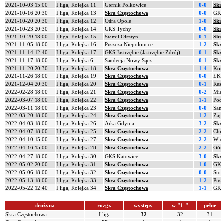
2021-10-03 15:00
I liga, Kolejka 11
Górnik Polkowice
0-0
Sk
2021-10-16 20:30
I liga, Kolejka 13
Skra Częstochowa
0-0
GK
2021-10-20 20:30
I liga, Kolejka 12
Odra Opole
1-0
Sk
2021-10-23 20:30
I liga, Kolejka 14
GKS Tychy
0-0
Sk
2021-10-29 18:00
I liga, Kolejka 15
Stomil Olsztyn
0-1
Sk
2021-11-05 18:00
I liga, Kolejka 16
Puszcza Niepołomice
1-2
Sk
2021-11-14 12:40
I liga, Kolejka 17
GKS Jastrzębie (Jastrzębie Zdrój)
0-1
Sk
2021-11-17 18:00
I liga, Kolejka 6
Sandecja Nowy Sącz
0-1
Sk
2021-11-20 20:30
I liga, Kolejka 18
Skra Częstochowa
1-4
Kor
2021-11-26 18:00
I liga, Kolejka 19
Skra Częstochowa
0-0
ŁK
2021-12-04 20:30
I liga, Kolejka 20
Skra Częstochowa
0-1
Res
2022-02-28 18:00
I liga, Kolejka 21
Skra Częstochowa
0-2
Mie
2022-03-07 18:00
I liga, Kolejka 22
Skra Częstochowa
1-1
Pod
2022-03-11 18:00
I liga, Kolejka 23
Skra Częstochowa
0-0
San
2022-03-20 18:00
I liga, Kolejka 24
Skra Częstochowa
1-2
Zag
2022-04-03 18:00
I liga, Kolejka 26
Arka Gdynia
3-2
Sk
2022-04-07 18:00
I liga, Kolejka 25
Skra Częstochowa
2-2
Ch
2022-04-10 15:00
I liga, Kolejka 27
Skra Częstochowa
2-2
Wi
2022-04-16 15:00
I liga, Kolejka 28
Skra Częstochowa
2-2
Gór
2022-04-27 18:00
I liga, Kolejka 30
GKS Katowice
3-0
Sk
2022-05-02 20:00
I liga, Kolejka 31
Skra Częstochowa
1-0
GK
2022-05-06 18:00
I liga, Kolejka 32
Skra Częstochowa
0-0
Sto
2022-05-13 18:00
I liga, Kolejka 33
Skra Częstochowa
1-2
Pus
2022-05-22 12:40
I liga, Kolejka 34
Skra Częstochowa
1-1
GKS
drużyna
rozgr.
występy
w "11"
pełne
Skra Częstochowa
I liga
32
32
31