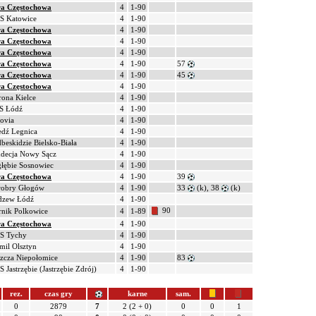
ra Częstochowa
4
1-90
S Katowice
4
1-90
ra Częstochowa
4
1-90
ra Częstochowa
4
1-90
ra Częstochowa
4
1-90
ra Częstochowa
4
1-90
57
ra Częstochowa
4
1-90
45
ra Częstochowa
4
1-90
ona Kielce
4
1-90
S Łódź
4
1-90
ovia
4
1-90
dź Legnica
4
1-90
beskidzie Bielsko-Biała
4
1-90
decja Nowy Sącz
4
1-90
łębie Sosnowiec
4
1-90
ra Częstochowa
4
1-90
39
robry Głogów
4
1-90
33
(k), 38
(k)
dzew Łódź
4
1-90
90
nik Polkowice
4
1-89
ra Częstochowa
4
1-90
S Tychy
4
1-90
mil Olsztyn
4
1-90
zcza Niepołomice
4
1-90
83
 Jastrzębie (Jastrzębie Zdrój)
4
1-90
rez.
czas gry
karne
sam.
0
2879
7
2 (2 + 0)
0
0
1