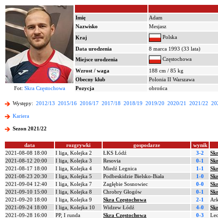
Imię
Adam
Nazwisko
Mesjasz
Polska
Kraj
Data urodzenia
8 marca 1993 (33 lata)
Częstochowa
Miejsce urodzenia
Wzrost / waga
188 cm / 85 kg
Obecny klub
Polonia II Warszawa
Fot:
Skra Częstochowa
Pozycja
obrońca
Występy:
2012/13
2015/16
2016/17
2017/18
2018/19
2019/20
2020/21
2021/22
20
Kariera
Sezon 2021/22
data
rozgrywki
gospodarze
wynik
2021-08-08 18:00
I liga, Kolejka 2
ŁKS Łódź
3-2
Sk
2021-08-12 20:00
I liga, Kolejka 3
Resovia
0-1
Sk
2021-08-17 18:00
I liga, Kolejka 4
Miedź Legnica
1-1
Sk
2021-08-23 20:30
I liga, Kolejka 5
Podbeskidzie Bielsko-Biała
1-0
Sk
2021-09-04 12:40
I liga, Kolejka 7
Zagłębie Sosnowiec
0-0
Sk
2021-09-10 15:00
I liga, Kolejka 8
Chrobry Głogów
0-1
Sk
2021-09-20 18:00
I liga, Kolejka 9
Skra Częstochowa
2-1
Ar
2021-09-24 18:00
I liga, Kolejka 10
Widzew Łódź
4-0
Sk
2021-09-28 16:00
PP, I runda
Skra Częstochowa
0-3
Le