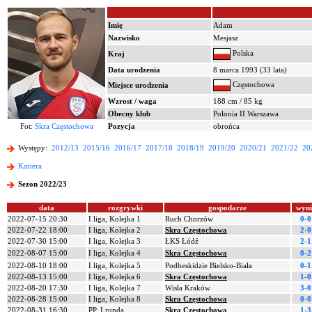
Imię
Adam
Nazwisko
Mesjasz
Polska
Kraj
Data urodzenia
8 marca 1993 (33 lata)
Częstochowa
Miejsce urodzenia
Wzrost / waga
188 cm / 85 kg
Obecny klub
Polonia II Warszawa
Fot:
Skra Częstochowa
Pozycja
obrońca
Występy:
2012/13
2015/16
2016/17
2017/18
2018/19
2019/20
2020/21
2021/22
20
Kariera
Sezon 2022/23
data
rozgrywki
gospodarze
wyni
2022-07-15 20:30
I liga, Kolejka 1
Ruch Chorzów
0-0
2022-07-22 18:00
I liga, Kolejka 2
Skra Częstochowa
2-0
2022-07-30 15:00
I liga, Kolejka 3
ŁKS Łódź
2-1
2022-08-07 15:00
I liga, Kolejka 4
Skra Częstochowa
0-2
2022-08-10 18:00
I liga, Kolejka 5
Podbeskidzie Bielsko-Biała
0-1
2022-08-13 15:00
I liga, Kolejka 6
Skra Częstochowa
1-0
2022-08-20 17:30
I liga, Kolejka 7
Wisła Kraków
3-0
2022-08-28 15:00
I liga, Kolejka 8
Skra Częstochowa
0-0
2022-08-31 16:30
PP, I runda
Skra Częstochowa
1-3