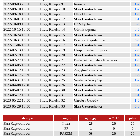
2022-09-03 20:00
I liga, Kolejka 9
Resovia
1-2
2022-09-10 15:00
I liga, Kolejka 10
Skra Częstochowa
1-2
2022-09-18 18:00
I liga, Kolejka 11
Odra Opole
1-0
2022-10-01 15:00
I liga, Kolejka 12
Skra Częstochowa
0-1
2022-10-09 15:00
I liga, Kolejka 13
GKS Tychy
5-0
2022-10-15 15:00
I liga, Kolejka 14
Górnik Łęczna
3-0
2022-10-24 18:00
I liga, Kolejka 15
Skra Częstochowa
1-2
2022-10-31 18:00
I liga, Kolejka 16
Puszcza Niepołomice
3-0
2022-11-06 18:00
I liga, Kolejka 17
Skra Częstochowa
0-1
2023-02-13 18:00
I liga, Kolejka 19
Chojniczanka Chojnice
2-0
2023-02-19 15:00
I liga, Kolejka 20
Skra Częstochowa
1-2
2023-02-27 18:00
I liga, Kolejka 21
Bruk-Bet Termalica Nieciecza
1-0
2023-03-05 18:00
I liga, Kolejka 22
Skra Częstochowa
1-0
2023-03-12 15:00
I liga, Kolejka 23
Zagłębie Sosnowiec
0-1
2023-03-17 20:30
I liga, Kolejka 24
Skra Częstochowa
0-3
2023-03-31 18:00
I liga, Kolejka 25
Sandecja Nowy Sącz
1-2
2023-04-08 12:40
I liga, Kolejka 26
Skra Częstochowa
0-5
2023-05-07 15:00
I liga, Kolejka 30
Skra Częstochowa
0-1
2023-05-12 18:00
I liga, Kolejka 31
Skra Częstochowa
0-1
2023-05-22 18:00
I liga, Kolejka 32
Chrobry Głogów
1-0
2023-05-29 18:00
I liga, Kolejka 33
Skra Częstochowa
0-3
drużyna
rozgr.
występy
w "11"
pełne
Skra Częstochowa
I liga
29
28
28
Skra Częstochowa
PP
1
0
0
Skra Częstochowa
RAZEM
30
28
28