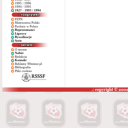
1995 / 1996
1994 / 1995
1927 - 1993 / 1994
PZPN
Mistrzostwa Polski
Puchary w Polsce
Reprezentanci
Ligowcy
Rywalizacje
Serie
O stronie
Nabór
Redakcja
Kontakt
Reklamy 90minut.pl
Bibliografia
Pliki cookies