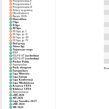
Przygotowania E
Przygotowania I
Przygotowania II
Polacy za granicą
Obcokrajowcy
Baraże 2026
Ekstraklasa
I liga
II liga
III liga
III liga, gr. I
III liga, gr. II
III liga, gr. III
III liga, gr. IV
Dziś grają
Niższe ligi
Najnowsze rozgr.
CLJ
CLJ U-17 (zachodnia)
CLJ U-17 (wschodnia)
Puchar Polski
Superpuchar
Puch. okręgowe
Prze
Europuchary
Liga Mistrzów
Liga Europy
Liga Konferencji
Liga Młodzieżowa
Krajowy UEFA
Klubowy UEFA
Reprezentacja
eMŚ 2026
MŚ 2026
Liga Narodów 26/27
eME 2024
ME 2024