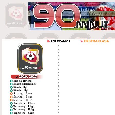
Strona główna
Skarb Ekstraklasy
Skarb I ligi
Skarb II ligi
Sparingi - Ekstr.
Sparingi - I liga
Sparingi - II liga
Transfery - Ekstr.
Transfery - I liga
Transfery - II liga
Transfery - zagr.