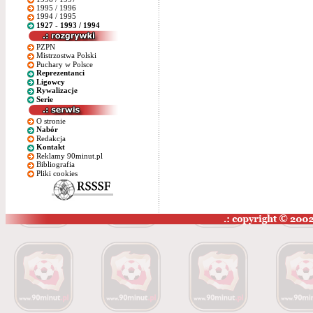
1995 / 1996
1994 / 1995
1927 - 1993 / 1994
PZPN
Mistrzostwa Polski
Puchary w Polsce
Reprezentanci
Ligowcy
Rywalizacje
Serie
O stronie
Nabór
Redakcja
Kontakt
Reklamy 90minut.pl
Bibliografia
Pliki cookies