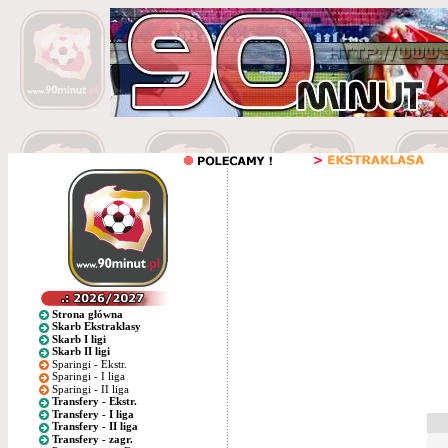
Strona główna
Skarb Ekstraklasy
Skarb I ligi
Skarb II ligi
Sparingi - Ekstr.
Sparingi - I liga
Sparingi - II liga
Transfery - Ekstr.
Transfery - I liga
Transfery - II liga
Transfery - zagr.