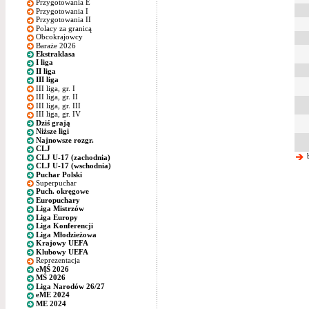
Przygotowania E
Przygotowania I
Przygotowania II
Polacy za granicą
Obcokrajowcy
Baraże 2026
Ekstraklasa
I liga
II liga
III liga
III liga, gr. I
III liga, gr. II
III liga, gr. III
III liga, gr. IV
Dziś grają
Niższe ligi
Najnowsze rozgr.
CLJ
b
CLJ U-17 (zachodnia)
CLJ U-17 (wschodnia)
Puchar Polski
Superpuchar
Puch. okręgowe
Europuchary
Liga Mistrzów
Liga Europy
Liga Konferencji
Liga Młodzieżowa
Krajowy UEFA
Klubowy UEFA
Reprezentacja
eMŚ 2026
MŚ 2026
Liga Narodów 26/27
eME 2024
ME 2024