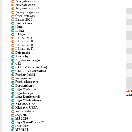
Przygotowania E
Przygotowania I
Przygotowania II
Polacy za granicą
Obcokrajowcy
Baraże 2026
Ekstraklasa
I liga
II liga
III liga
III liga, gr. I
III liga, gr. II
III liga, gr. III
III liga, gr. IV
Dziś grają
Niższe ligi
Najnowsze rozgr.
CLJ
CLJ U-17 (zachodnia)
CLJ U-17 (wschodnia)
Puchar Polski
Superpuchar
Puch. okręgowe
Europuchary
Liga Mistrzów
b
Liga Europy
Adri
Liga Konferencji
Liga Młodzieżowa
Krajowy UEFA
Klubowy UEFA
Reprezentacja
eMŚ 2026
MŚ 2026
Liga Narodów 26/27
eME 2024
ME 2024