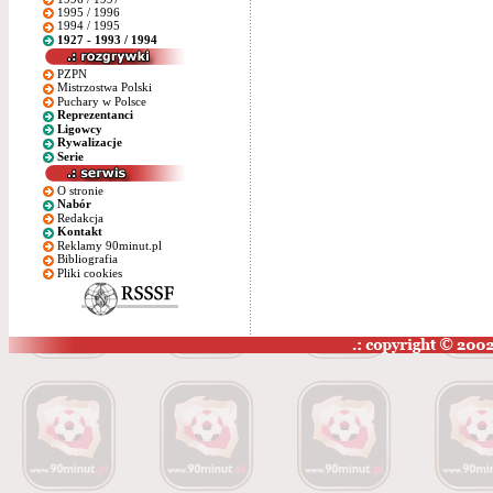
1995 / 1996
1994 / 1995
1927 - 1993 / 1994
PZPN
Mistrzostwa Polski
Puchary w Polsce
Reprezentanci
Ligowcy
Rywalizacje
Serie
O stronie
Nabór
Redakcja
Kontakt
Reklamy 90minut.pl
Bibliografia
Pliki cookies