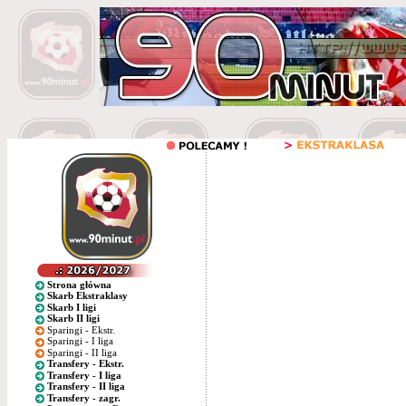
Strona główna
Skarb Ekstraklasy
Skarb I ligi
Skarb II ligi
Sparingi - Ekstr.
Sparingi - I liga
Sparingi - II liga
Transfery - Ekstr.
Transfery - I liga
Transfery - II liga
Transfery - zagr.