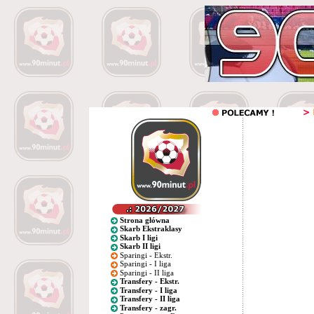
Strona główna
Skarb Ekstraklasy
Skarb I ligi
Skarb II ligi
Sparingi - Ekstr.
Sparingi - I liga
Sparingi - II liga
Transfery - Ekstr.
Transfery - I liga
Transfery - II liga
Transfery - zagr.