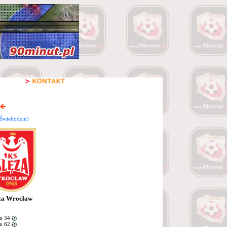
Świebodzin)
za Wrocław
n 34
n 62