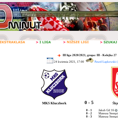
III liga 2020/2021, grupa: III - Kolejka 27
24 kwietnia 2021, 17:00
Paweł Łapkowski (
0 - 5
MKS Kluczbork
Ślę
0 - 1
Jakub Gil 16
0 - 2
Mateusz Stempi
0 - 3
Mateusz Stempi