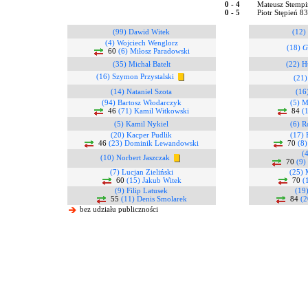
0 - 4
Mateusz Stempi
0 - 5
Piotr Stępień 8
(99) Dawid Witek
(12) 
(4) Wojciech Wenglorz
(18)
G
60
(6) Miłosz Paradowski
(35) Michał Batelt
(22) H
(16) Szymon Przystalski
(21)
(14) Nataniel Szota
(16
(94) Bartosz Włodarczyk
(5) M
46
(71) Kamil Witkowski
84
(1
(5) Kamil Nykiel
(6) R
(20) Kacper Pudlik
(17) 
46
(23) Dominik Lewandowski
70
(8
(
(10) Norbert Jaszczak
70
(9)
(7) Lucjan Zieliński
(25) 
60
(15) Jakub Witek
70
(
(9) Filip Latusek
(19)
55
(11) Denis Smolarek
84
(
bez udziału publiczności