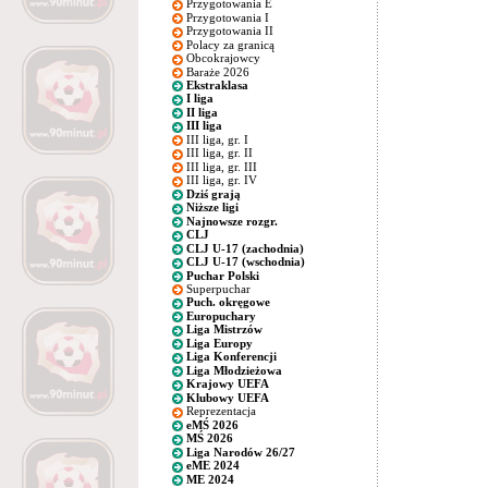
Przygotowania E
Przygotowania I
Przygotowania II
Polacy za granicą
Obcokrajowcy
Baraże 2026
Ekstraklasa
I liga
II liga
III liga
III liga, gr. I
III liga, gr. II
III liga, gr. III
III liga, gr. IV
Dziś grają
Niższe ligi
Najnowsze rozgr.
CLJ
CLJ U-17 (zachodnia)
CLJ U-17 (wschodnia)
Puchar Polski
Superpuchar
Puch. okręgowe
Europuchary
Liga Mistrzów
Liga Europy
Liga Konferencji
Liga Młodzieżowa
Krajowy UEFA
Klubowy UEFA
Reprezentacja
eMŚ 2026
MŚ 2026
Liga Narodów 26/27
eME 2024
ME 2024