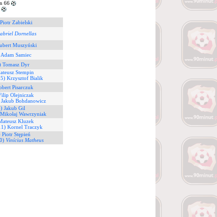
n 66
3
Piotr Zabielski
abriel Dornellas
ubert Muszyński
 Adam Samiec
) Tomasz Dyr
ateusz Stempin
5) Krzysztof Bialik
obert Pisarczuk
Filip Olejniczak
) Jakub Bohdanowicz
4) Jakub Gil
 Mikołaj Wawrzyniak
Mateusz Kluzek
11) Kornel Traczyk
 Piotr Stępień
20)
Vinícius Matheus