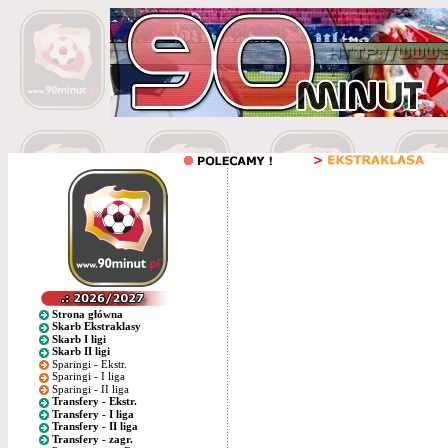
Strona główna
Skarb Ekstraklasy
Skarb I ligi
Skarb II ligi
Sparingi - Ekstr.
Sparingi - I liga
Sparingi - II liga
Transfery - Ekstr.
Transfery - I liga
Transfery - II liga
Transfery - zagr.