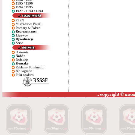
1995 / 1996
1994 / 1995
1927 - 1993 / 1994
PZPN
Mistrzostwa Polski
Puchary w Polsce
Reprezentanci
Ligowcy
Rywalizacje
Serie
O stronie
Nabór
Redakcja
Kontakt
Reklamy 90minut.pl
Bibliografia
Pliki cookies