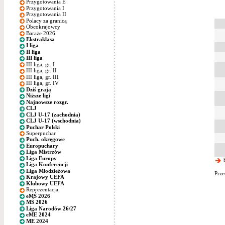
Przygotowania E
Przygotowania I
Przygotowania II
Polacy za granicą
Obcokrajowcy
Baraże 2026
Ekstraklasa
I liga
II liga
III liga
III liga, gr. I
III liga, gr. II
III liga, gr. III
III liga, gr. IV
Dziś grają
Niższe ligi
Najnowsze rozgr.
CLJ
CLJ U-17 (zachodnia)
CLJ U-17 (wschodnia)
Puchar Polski
Superpuchar
Puch. okręgowe
Europuchary
Liga Mistrzów
Liga Europy
b
Liga Konferencji
Liga Młodzieżowa
Prze
Krajowy UEFA
Klubowy UEFA
Reprezentacja
eMŚ 2026
MŚ 2026
Liga Narodów 26/27
eME 2024
ME 2024