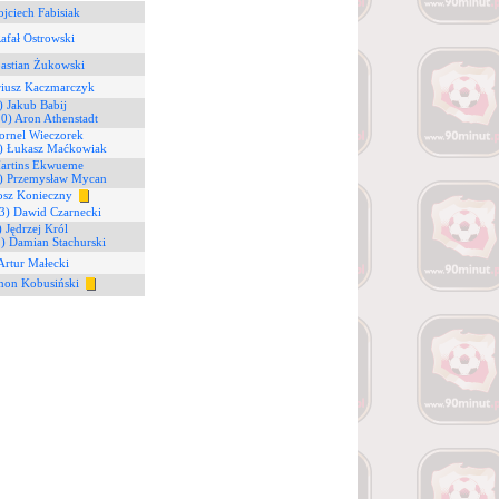
ojciech Fabisiak
Rafał Ostrowski
bastian Żukowski
riusz Kaczmarczyk
) Jakub Babij
20) Aron Athenstadt
ornel Wieczorek
) Łukasz Maćkowiak
Martins Ekwueme
) Przemysław Mycan
tosz Konieczny
3) Dawid Czarnecki
) Jędrzej Król
) Damian Stachurski
 Artur Małecki
mon Kobusiński