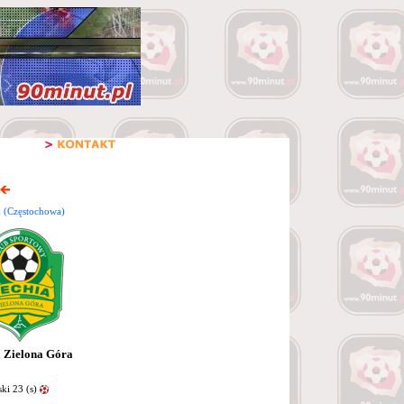
 (Częstochowa)
 Zielona Góra
i 23 (s)