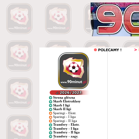
Strona główna
Skarb Ekstraklasy
Skarb I ligi
Skarb II ligi
Sparingi - Ekstr.
Sparingi - I liga
Sparingi - II liga
Transfery - Ekstr.
Transfery - I liga
Transfery - II liga
Transfery - zagr.