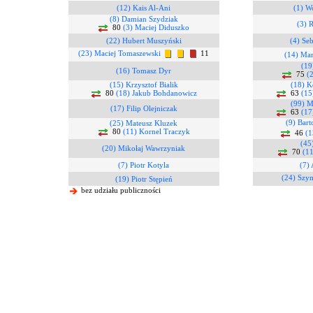
(12) Kais Al-Ani
(1) W
(8) Damian Szydziak
(3) 
80
(3) Maciej Diduszko
(22) Hubert Muszyński
(4) Se
(23) Maciej Tomaszewski
11
(14) Ma
(19
(16) Tomasz Dyr
75
(
(15) Krzysztof Bialik
(18) K
80
(18) Jakub Bohdanowicz
63
(15
(99) 
(17) Filip Olejniczak
63
(17
(9) Bar
(25) Mateusz Kluzek
80
(11) Kornel Traczyk
46
(1
(45
(20) Mikołaj Wawrzyniak
70
(11
(7) Piotr Kotyla
(7)
(24) Szy
(19) Piotr Stępień
bez udziału publiczności