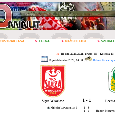
III liga 2020/2021, grupa: III - Kolejka 13
18 października 2020, 14:00
Robert Kowalczyk
1 - 1
Ślęza Wrocław
Lechia
Mikołaj Wawrzyniak 1
1 - 0
1 - 1
Hubert Muszyńsk