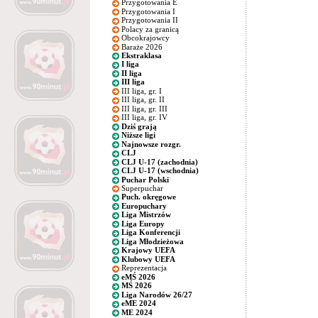
Przygotowania E
Przygotowania I
Przygotowania II
Polacy za granicą
Obcokrajowcy
Baraże 2026
Ekstraklasa
I liga
II liga
III liga
III liga, gr. I
III liga, gr. II
III liga, gr. III
III liga, gr. IV
Dziś grają
Niższe ligi
Najnowsze rozgr.
CLJ
CLJ U-17 (zachodnia)
CLJ U-17 (wschodnia)
Puchar Polski
Superpuchar
Puch. okręgowe
Europuchary
Liga Mistrzów
Liga Europy
Liga Konferencji
Liga Młodzieżowa
Krajowy UEFA
Klubowy UEFA
Reprezentacja
eMŚ 2026
MŚ 2026
Liga Narodów 26/27
eME 2024
ME 2024