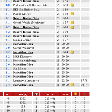
4-1
Rekord Bielsko-Biała
2
1-45
1-0
Podbeskidzie II Bielsko-Biała
2
1-90
2-1
BKS Stal Bielsko-Biała
2
1-90
4-1
Piast II Gliwice
2
1-90
2-1
Rekord Bielsko-Biała
2
1-90
4-1
Górnik Wesoła (Mysłowice)
2
1-57
2-2
Rekord Bielsko-Biała
2
1-90
4-2
Rekord Bielsko-Biała
2
1-90
2-2
Rekord Bielsko-Biała
2
1-66
3-1
Skalnik Gracze
2
1-77
0-1
Nadwiślan Góra
16
90-90
0-0
Górnik Wałbrzych
16
60-90
3-2
Nadwiślan Góra
16
1-64
2-2
MKS Kluczbork
16
90-90
3-1
Kotwica Kołobrzeg
16
73-90
0-0
Nadwiślan Góra
16
90-90
2-1
Stal Mielec
16
90-90
1-1
Nadwiślan Góra
16
65-90
0-0
Nadwiślan Góra
16
90-90
4-1
Limanovia Limanowa
16
82-90
87
0-4
Nadwiślan Góra
16
89-90
90
e
rez.
czas gry
karne
sam.
0
1362
1
0 (0 + 0)
0
7
0
0
1362
1
0 (0 + 0)
0
7
0
10
155
2
0 (0 + 0)
0
2
0
10
155
2
0 (0 + 0)
0
2
0