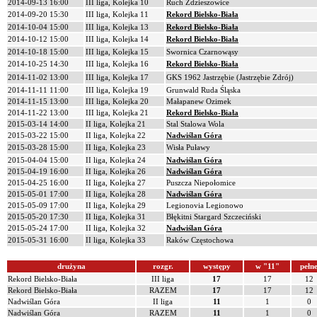
2014-09-13 16:00
III liga, Kolejka 10
Ruch Zdzieszowice
2014-09-20 15:30
III liga, Kolejka 11
Rekord Bielsko-Biała
2014-10-04 15:00
III liga, Kolejka 13
Rekord Bielsko-Biała
2014-10-12 15:00
III liga, Kolejka 14
Rekord Bielsko-Biała
2014-10-18 15:00
III liga, Kolejka 15
Swornica Czarnowąsy
2014-10-25 14:30
III liga, Kolejka 16
Rekord Bielsko-Biała
2014-11-02 13:00
III liga, Kolejka 17
GKS 1962 Jastrzębie (Jastrzębie Zdrój)
2014-11-11 11:00
III liga, Kolejka 19
Grunwald Ruda Śląska
2014-11-15 13:00
III liga, Kolejka 20
Małapanew Ozimek
2014-11-22 13:00
III liga, Kolejka 21
Rekord Bielsko-Biała
2015-03-14 14:00
II liga, Kolejka 21
Stal Stalowa Wola
2015-03-22 15:00
II liga, Kolejka 22
Nadwiślan Góra
2015-03-28 15:00
II liga, Kolejka 23
Wisła Puławy
2015-04-04 15:00
II liga, Kolejka 24
Nadwiślan Góra
2015-04-19 16:00
II liga, Kolejka 26
Nadwiślan Góra
2015-04-25 16:00
II liga, Kolejka 27
Puszcza Niepołomice
2015-05-01 17:00
II liga, Kolejka 28
Nadwiślan Góra
2015-05-09 17:00
II liga, Kolejka 29
Legionovia Legionowo
2015-05-20 17:30
II liga, Kolejka 31
Błękitni Stargard Szczeciński
2015-05-24 17:00
II liga, Kolejka 32
Nadwiślan Góra
2015-05-31 16:00
II liga, Kolejka 33
Raków Częstochowa
drużyna
rozgr.
występy
w "11"
pełn
Rekord Bielsko-Biała
III liga
17
17
12
Rekord Bielsko-Biała
RAZEM
17
17
12
Nadwiślan Góra
II liga
11
1
0
Nadwiślan Góra
RAZEM
11
1
0