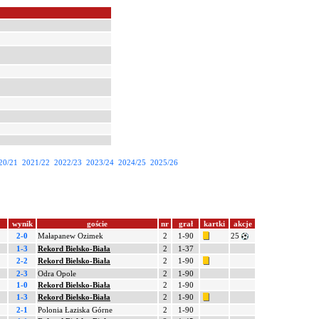
20/21
2021/22
2022/23
2023/24
2024/25
2025/26
wynik
goście
nr
grał
kartki
akcje
2-0
Małapanew Ozimek
2
1-90
25
1-3
Rekord Bielsko-Biała
2
1-37
2-2
Rekord Bielsko-Biała
2
1-90
2-3
Odra Opole
2
1-90
1-0
Rekord Bielsko-Biała
2
1-90
1-3
Rekord Bielsko-Biała
2
1-90
2-1
Polonia Łaziska Górne
2
1-90