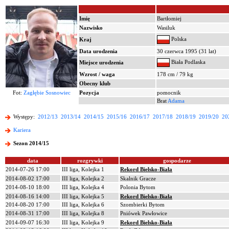
Imię
Bartłomiej
Nazwisko
Wasiluk
Polska
Kraj
Data urodzenia
30 czerwca 1995 (31 lat)
Biała Podlaska
Miejsce urodzenia
Wzrost / waga
178 cm / 79 kg
Obecny klub
Fot:
Zagłębie Sosnowiec
Pozycja
pomocnik
Brat
Adama
Występy:
2012/13
2013/14
2014/15
2015/16
2016/17
2017/18
2018/19
2019/20
20
Kariera
Sezon 2014/15
data
rozgrywki
gospodarze
2014-07-26 17:00
III liga, Kolejka 1
Rekord Bielsko-Biała
2014-08-02 17:00
III liga, Kolejka 2
Skalnik Gracze
2014-08-10 18:00
III liga, Kolejka 4
Polonia Bytom
2014-08-16 14:00
III liga, Kolejka 5
Rekord Bielsko-Biała
2014-08-20 17:00
III liga, Kolejka 6
Szombierki Bytom
2014-08-31 17:00
III liga, Kolejka 8
Pniówek Pawłowice
2014-09-07 16:30
III liga, Kolejka 9
Rekord Bielsko-Biała