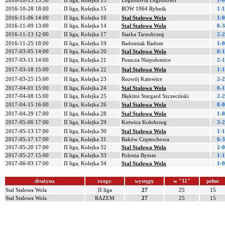
2016-10-15 15:30
II liga, Kolejka 13
Legionovia Legionowo
1-0
2016-10-28 18:00
II liga, Kolejka 15
ROW 1964 Rybnik
1-1
2016-11-06 14:00
II liga, Kolejka 16
Stal Stalowa Wola
1-0
2016-11-09 13:00
II liga, Kolejka 14
Stal Stalowa Wola
0-3
2016-11-13 12:00
II liga, Kolejka 17
Siarka Tarnobrzeg
2-2
2016-11-25 18:00
II liga, Kolejka 19
Radomiak Radom
1-0
2017-03-05 14:00
II liga, Kolejka 20
Stal Stalowa Wola
0-1
2017-03-11 14:00
II liga, Kolejka 21
Puszcza Niepołomice
2-1
2017-03-18 15:00
II liga, Kolejka 22
Stal Stalowa Wola
1-1
2017-03-25 15:00
II liga, Kolejka 23
Rozwój Katowice
2-2
2017-04-01 15:00
II liga, Kolejka 24
Stal Stalowa Wola
0-1
2017-04-08 15:00
II liga, Kolejka 25
Błękitni Stargard Szczeciński
2-2
2017-04-15 16:00
II liga, Kolejka 26
Stal Stalowa Wola
0-0
2017-04-29 17:00
II liga, Kolejka 28
Stal Stalowa Wola
1-0
2017-05-06 17:00
II liga, Kolejka 29
Kotwica Kołobrzeg
3-2
2017-05-13 17:00
II liga, Kolejka 30
Stal Stalowa Wola
1-1
2017-05-17 17:00
II liga, Kolejka 31
Raków Częstochowa
0-3
2017-05-20 17:00
II liga, Kolejka 32
Stal Stalowa Wola
2-0
2017-05-27 15:00
II liga, Kolejka 33
Polonia Bytom
1-1
2017-06-03 17:00
II liga, Kolejka 34
Stal Stalowa Wola
1-0
drużyna
rozgr.
występy
w "11"
pełne
Stal Stalowa Wola
II liga
27
25
15
Stal Stalowa Wola
RAZEM
27
25
15