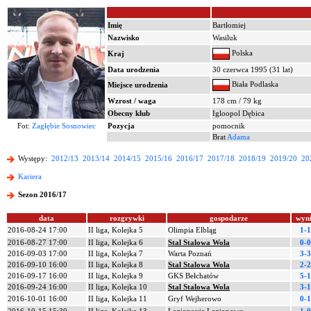
Imię
Bartłomiej
Nazwisko
Wasiluk
Polska
Kraj
Data urodzenia
30 czerwca 1995 (31 lat)
Biała Podlaska
Miejsce urodzenia
Wzrost / waga
178 cm / 79 kg
Obecny klub
Igloopol Dębica
Fot:
Zagłębie Sosnowiec
Pozycja
pomocnik
Brat
Adama
Występy:
2012/13
2013/14
2014/15
2015/16
2016/17
2017/18
2018/19
2019/20
20
Kariera
Sezon 2016/17
data
rozgrywki
gospodarze
wyn
2016-08-24 17:00
II liga, Kolejka 5
Olimpia Elbląg
1-1
2016-08-27 17:00
II liga, Kolejka 6
Stal Stalowa Wola
0-0
2016-09-03 17:00
II liga, Kolejka 7
Warta Poznań
3-3
2016-09-10 16:00
II liga, Kolejka 8
Stal Stalowa Wola
2-2
2016-09-17 16:00
II liga, Kolejka 9
GKS Bełchatów
5-1
2016-09-24 16:00
II liga, Kolejka 10
Stal Stalowa Wola
3-1
2016-10-01 16:00
II liga, Kolejka 11
Gryf Wejherowo
0-1