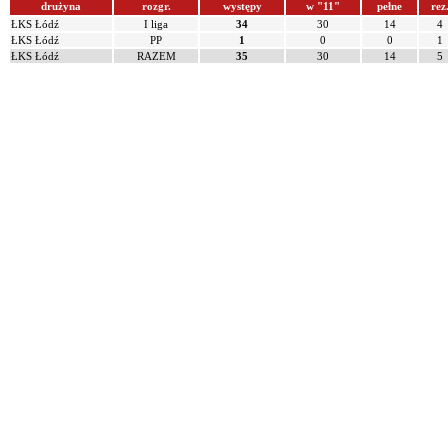
drużyna
rozgr.
występy
w "11"
pełne
rez
ŁKS Łódź
I liga
34
30
14
4
ŁKS Łódź
PP
1
0
0
1
ŁKS Łódź
RAZEM
35
30
14
5