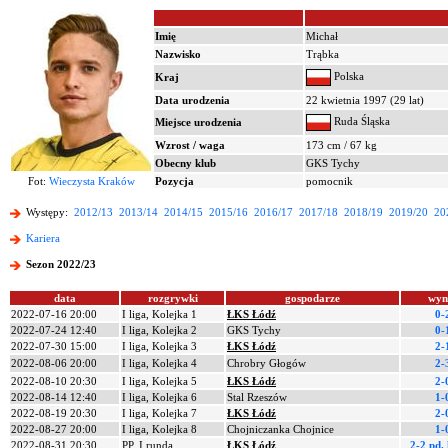
Imię
Michał
Nazwisko
Trąbka
Polska
Kraj
Data urodzenia
22 kwietnia 1997 (29 lat)
Ruda Śląska
Miejsce urodzenia
Wzrost / waga
173 cm / 67 kg
Obecny klub
GKS Tychy
Fot:
Wieczysta Kraków
Pozycja
pomocnik
Występy:
2012/13
2013/14
2014/15
2015/16
2016/17
2017/18
2018/19
2019/20
20
Kariera
Sezon 2022/23
data
rozgrywki
gospodarze
wyn
2022-07-16 20:00
I liga, Kolejka 1
ŁKS Łódź
0-
2022-07-24 12:40
I liga, Kolejka 2
GKS Tychy
0-
2022-07-30 15:00
I liga, Kolejka 3
ŁKS Łódź
2-
2022-08-06 20:00
I liga, Kolejka 4
Chrobry Głogów
2-
2022-08-10 20:30
I liga, Kolejka 5
ŁKS Łódź
2-
2022-08-14 12:40
I liga, Kolejka 6
Stal Rzeszów
1-
2022-08-19 20:30
I liga, Kolejka 7
ŁKS Łódź
2-
2022-08-27 20:00
I liga, Kolejka 8
Chojniczanka Chojnice
1-
2022-08-31 20:30
PP, I runda
ŁKS Łódź
2-2 pd.